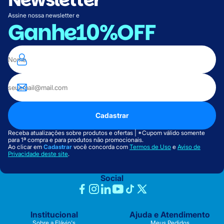
Assine nossa newsletter e
Ganhe
10%OFF
Cadastrar
Receba atualizações sobre produtos e ofertas | *Cupom válido somente
para 1ª compra e para produtos não promocionais.
Ao clicar em
Cadastrar
você concorda com
Termos de Uso
e
Aviso de
Privacidade deste site
.
Social
Institucional
Ajuda e Atendimento
Sobre a Flávio's
Meus Pedidos