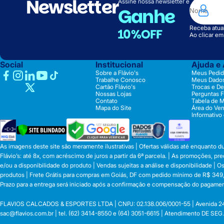
Newsletter
Assine nossa newsletter e
Ganhe
Receba atual
10%OFF
Ao clicar e
Social
Institucional
Ajuda e
Sobre a Flávio's
Meus Pedid
Trabalhe Conosco
Meus Dado
Cartão Flávio's
Trocas e D
Nossas Lojas
Perguntas 
Contato
Tabela de 
Mapa do Site
Área do Ve
Informativo
As imagens deste site são meramente ilustrativas | Ofertas válidas até enquanto 
Flávio’s: até 8x, com acréscimo de juros a partir da 6ª parcela. | As promoções, 
e/ou a disponibilidade do produto | Vendas sujeitas a análise e disponibilidade |
produtos | Frete Grátis para compras em Goiás, DF com pedido mínimo de R$ 349,90
Prazo para a entrega será iniciado após a confirmação e compensação do pagamen
FLAVIOS CALCADOS & ESPORTES LTDA | CNPJ: 02.138.006/0001-55 | Avenida 24 de o
sac@flavios.com.br
| tel. (62) 3414-8550 e (64) 3051-6615 | Atendimento DE