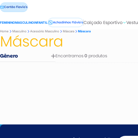
Cartão Flavio's
Calçado Esportivo
Vestu
Achadinhos Flávio's
FEMININO
MASCULINO
INFANTIL
Home
Masculino
Acessório Masculino
Máscara
Máscara
Máscara
Gênero
Encontramos
produtos
0
Masculino
Feminino
Infantil