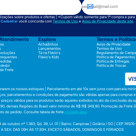
izações sobre produtos e ofertas | *Cupom válido somente para 1ª compra e para
m
Cadastrar
você concorda com
Termos de Uso
e
Aviso de Privacidade deste site
.
 Atendimento
Explore
Termos e Polític
os
Achadinhos
Aviso de Privacidade
s
Lançamentos
Termos de Uso
evoluções
Tá na Flávio's
Regulamento de Camp
Frequentes
Flávio's Kids
Política de Pagamentos
Medidas
Política de Entregas
ndedor
Política de Trocas
 de Frete
durarem os nossos estoques | Parcelamento em até 10x sem juros com parcela mínim
preços, parcelamentos e condições de pagamento são válidas apenas para compras efe
 Os preços válidos para os produtos serão aqueles exibidos no ato da conclusão da 
, demais Regiões do Brasil valor mínimo de R$ R$ 349,90. Promoção de Frete Gráti
to do pedido. Consulte tabela de frete
clicando aqui
utubro nº 1.383, Qd. 39, Lt. 01 | Bairro: Campinas | Goiânia / GO | CEP 74505
 SEG. A SEX. DAS 09H ÀS 17:30H. EXCETO SÁBADOS, DOMINGOS E FERIADOS