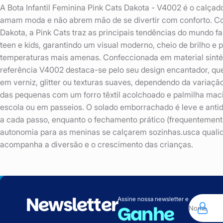
A Bota Infantil Feminina Pink Cats Dakota - V4002 é o calça
amam moda e não abrem mão de se divertir com conforto. Como
Dakota, a Pink Cats traz as principais tendências do mundo f
teen e kids, garantindo um visual moderno, cheio de brilho e 
temperaturas mais amenas. Confeccionada em material sintétic
referência V4002 destaca-se pelo seu design encantador, q
em verniz, glitter ou texturas suaves, dependendo da variaçã
das pequenas com um forro têxtil acolchoado e palmilha maci
escola ou em passeios. O solado emborrachado é leve e anti
a cada passo, enquanto o fechamento prático (frequentemente
autonomia para as meninas se calçarem sozinhas.usca qualid
acompanha a diversão e o crescimento das crianças.
Newsletter
Assine nossa newsletter e
Ganhe