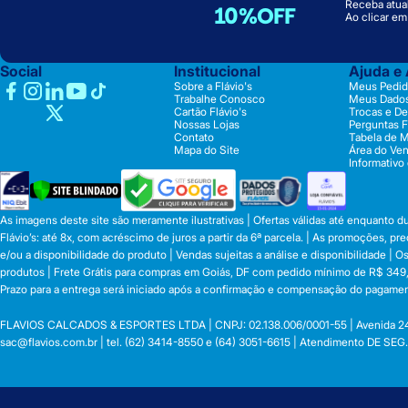
Receba atual
10%OFF
Ao clicar e
Social
Institucional
Ajuda e
Sobre a Flávio's
Meus Pedid
Trabalhe Conosco
Meus Dado
Cartão Flávio's
Trocas e D
Nossas Lojas
Perguntas 
Contato
Tabela de 
Mapa do Site
Área do Ve
Informativo
As imagens deste site são meramente ilustrativas | Ofertas válidas até enquanto 
Flávio’s: até 8x, com acréscimo de juros a partir da 6ª parcela. | As promoções, 
e/ou a disponibilidade do produto | Vendas sujeitas a análise e disponibilidade |
produtos | Frete Grátis para compras em Goiás, DF com pedido mínimo de R$ 349,90
Prazo para a entrega será iniciado após a confirmação e compensação do pagamen
FLAVIOS CALCADOS & ESPORTES LTDA | CNPJ: 02.138.006/0001-55 | Avenida 24 de o
sac@flavios.com.br
| tel. (62) 3414-8550 e (64) 3051-6615 | Atendimento DE