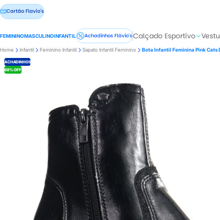
Cartão Flavio's
Calçado Esportivo
Vestu
Achadinhos Flávio's
FEMININO
MASCULINO
INFANTIL
Home
Infantil
Feminino Infantil
Sapato Infantil Feminino
Bota Infantil Feminina Pink Cat
ACHADINHOS
68% OFF