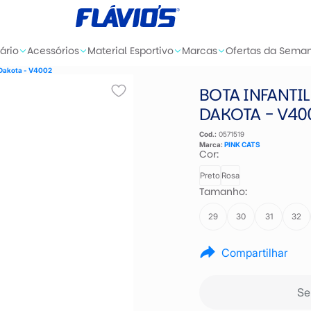
ário
Acessórios
Material Esportivo
Marcas
Ofertas da Sema
s Dakota - V4002
BOTA INFANTIL
DAKOTA - V40
Cod.:
0571519
Marca:
PINK CATS
Cor:
Preto
Rosa
Tamanho:
29
30
31
32
Compartilhar
Se