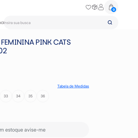
0
na
 FEMININA PINK CATS
02
Tabela de Medidas
33
34
35
36
m estoque avise-me