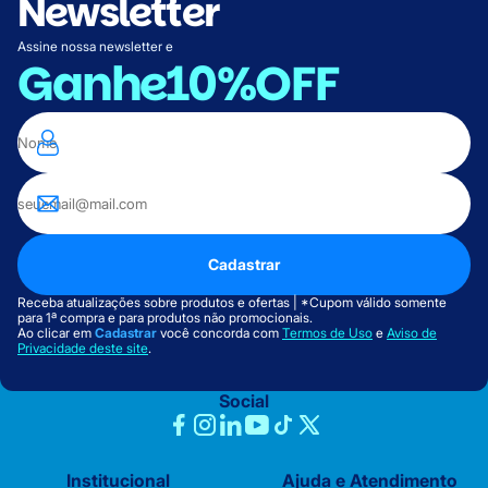
Newsletter
Assine nossa newsletter e
Ganhe
10%OFF
Cadastrar
Receba atualizações sobre produtos e ofertas | *Cupom válido somente
para 1ª compra e para produtos não promocionais.
Ao clicar em
Cadastrar
você concorda com
Termos de Uso
e
Aviso de
Privacidade deste site
.
Social
Institucional
Ajuda e Atendimento