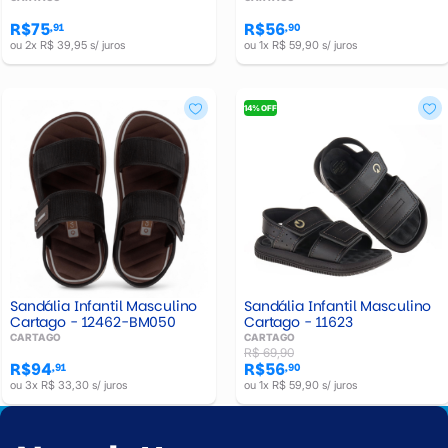
R$75
R$56
,91
,90
ou 2x R$ 39,95 s/ juros
ou 1x R$ 59,90 s/ juros
14% OFF
Sandália Infantil Masculino
Sandália Infantil Masculino
Cartago - 12462-BM050
Cartago - 11623
CARTAGO
CARTAGO
R$ 69,90
R$94
R$56
,91
,90
ou 3x R$ 33,30 s/ juros
ou 1x R$ 59,90 s/ juros