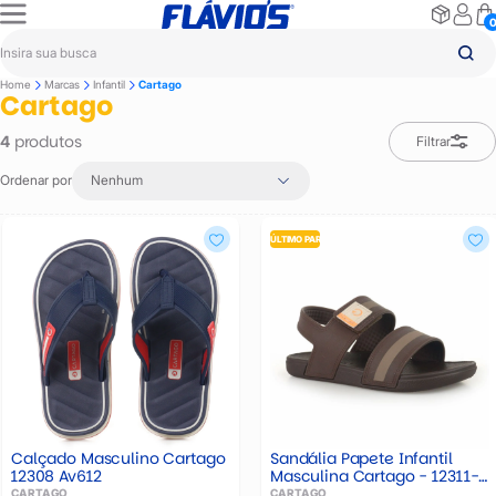
Home
Marcas
Infantil
Cartago
Cartago
produtos
4
Filtrar
Ordenar por
Nenhum
ÚLTIMO PAR
Calçado Masculino Cartago
Sandália Papete Infantil
12308 Av612
Masculina Cartago - 12311-
av787
CARTAGO
CARTAGO