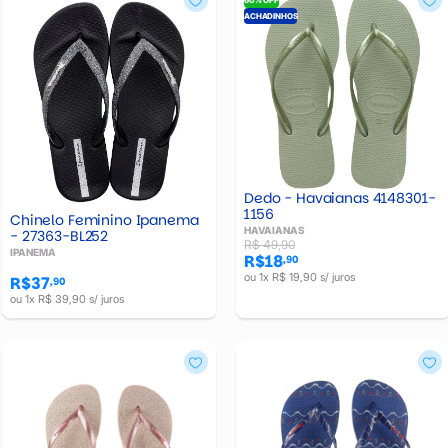
ACHADINHOS
Dedo - Havaianas 4148301-
1156
Chinelo Feminino Ipanema
HAVAIANAS
- 27363-BL252
R$ 49,90
IPANEMA
R$18
,90
ou 1x R$ 19,90 s/ juros
R$37
,90
ou 1x R$ 39,90 s/ juros