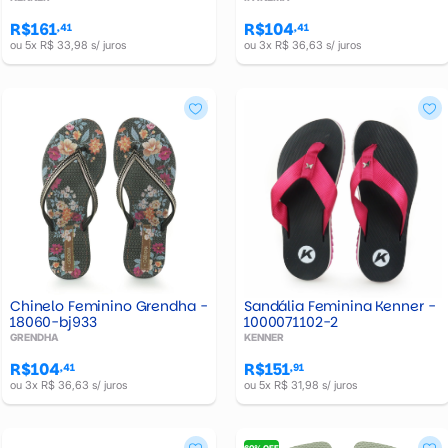
R$161
R$104
,41
,41
ou 5x R$ 33,98 s/ juros
ou 3x R$ 36,63 s/ juros
Chinelo Feminino Grendha -
Sandália Feminina Kenner -
18060-bj933
1000071102-2
GRENDHA
KENNER
R$104
R$151
,41
,91
ou 3x R$ 36,63 s/ juros
ou 5x R$ 31,98 s/ juros
60% OFF