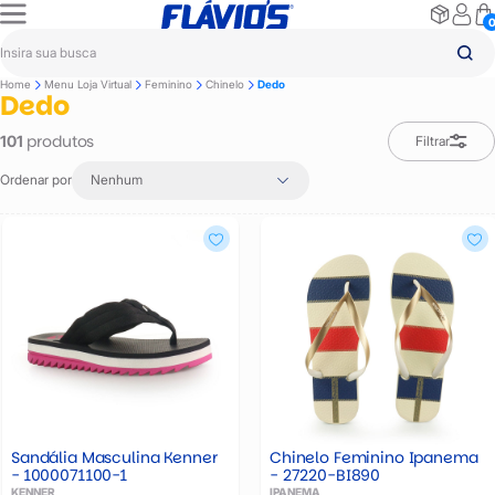
Home
Menu Loja Virtual
Feminino
Chinelo
Dedo
Dedo
produtos
101
Filtrar
Ordenar por
Nenhum
Sandália Masculina Kenner
Chinelo Feminino Ipanema
- 1000071100-1
- 27220-BI890
KENNER
IPANEMA