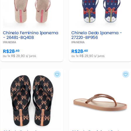
Chinelo Feminino Ipanema
Chinelo Dedo Ipanema -
- 26481-BQ408
27220-BP956
IPANEMA
IPANEMA
R$28
R$28
,40
,40
ou 1x R$ 29,90 s/ juros
ou 1x R$ 29,90 s/ juros