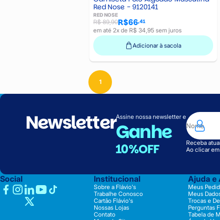
Red Nose - 9120141
RED NOSE
R$66
,41
R$ 89,90
em até 2x de R$ 34,95 sem juros
Adicionar à sacola
1
Newsletter
Assine nossa newsletter e
Ganhe
Receba atual
10%OFF
Ao clicar e
Social
Institucional
Ajuda e
Sobre a Flávio's
Meus Pedid
Trabalhe Conosco
Meus Dado
Cartão Flávio's
Trocas e D
Nossas Lojas
Perguntas 
Contato
Tabela de 