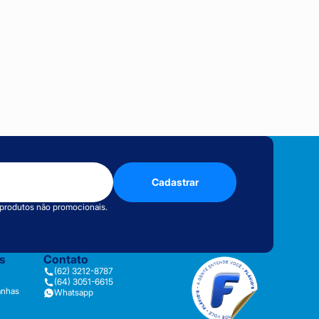
Cadastrar
 produtos não promocionais.
as
Contato
(62) 3212-8787
(64) 3051-6615
anhas
Whatsapp