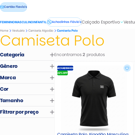
Cartão Flavio's
Calçado Esportivo
Vestu
Achadinhos Flávio's
FEMININO
MASCULINO
INFANTIL
Home
Vestuário
Camiseta Algodão
Camiseta Polo
Camiseta Polo
Categoria
Encontramos
produtos
2
Gênero
ACHADINHOS
Masculino
22% OFF
Masculino
Marca
Feminino
Infantil
Cor
RED NOSE
Tamanho
Unic
G
GG
M
P
Filtrar por preço
R$
R$
Camiseta Polo Algodão Masculina