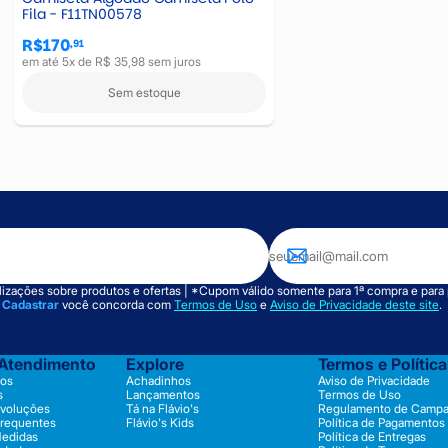
Fila - F11TN00578
R$170
,91
em até 5x de R$ 35,98 sem juros
Sem estoque
izações sobre produtos e ofertas | *Cupom válido somente para 1ª compra e para
m
Cadastrar
você concorda com
Termos de Uso
e
Aviso de Privacidade deste site
.
 Atendimento
Explore
Termos e Polític
os
Achadinhos
Aviso de Privacidade
s
Lançamentos
Termos de Uso
evoluções
Tá na Flávio's
Regulamento de Camp
Frequentes
Flávio's Kids
Política de Pagamentos
Medidas
Política de Entregas