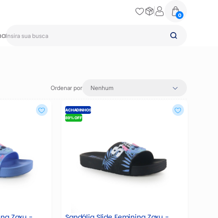
0
na
Ordenar por
Nenhum
ACHADINHOS
89% OFF
ina Zaxy -
Sandália Slide Feminina Zaxy -