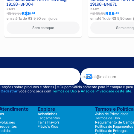
19198-BP004
19198-BN871
ZAXY
ZAXY
R$9
R$9
,41
,41
R$ 89,90
R$ 89,90
em até 1x de R$ 9,90 sem juros
em até 1x de R$ 9,90 sem 
Sem estoque
Sem estoq
izações sobre produtos e ofertas | *Cupom válido somente para 1ª compra e para
m
Cadastrar
você concorda com
Termos de Uso
e
Aviso de Privacidade deste site
.
 Atendimento
Explore
Termos e Polític
os
Achadinhos
Aviso de Privacidade
s
Lançamentos
Termos de Uso
evoluções
Tá na Flávio's
Regulamento de Camp
Frequentes
Flávio's Kids
Política de Pagamentos
Medidas
Política de Entregas