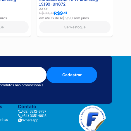
19198-BN872
ZAXY
R$9
,41
R$ 89,90
juros
em até 1x de R$ 9,90 sem juros
ue
Sem estoque
Cadastrar
 produtos não promocionais.
as
Contato
(62) 3212-8787
(64) 3051-6615
anhas
Whatsapp