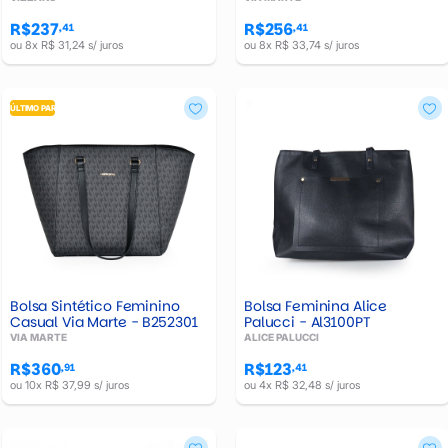
R$237
R$256
,41
,41
ou 8x R$ 31,24 s/ juros
ou 8x R$ 33,74 s/ juros
ÚLTIMO PAR
Bolsa Sintético Feminino
Bolsa Feminina Alice
Casual Via Marte - B252301
Palucci - Al3100PT
VIA MARTE
ALICE PALUCCI
R$360
R$123
,91
,41
ou 10x R$ 37,99 s/ juros
ou 4x R$ 32,48 s/ juros