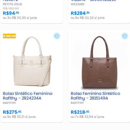
PETITE JOLIE
VIZZANO
R$ 169,90
R$94
R$284
,91
,91
ou 3x R$ 33,30 s/ juros
ou 9x R$ 33,32 s/ juros
ÚLTIMO PAR
Bolsa Sintético Feminina
Bolsa Feminina Sintético
Rafithy - 2824234A
Rafithy - 2815149A
RAFITHY
RAFITHY
R$275
R$218
,41
,41
ou 9x R$ 32,21 s/ juros
ou 7x R$ 32,84 s/ juros