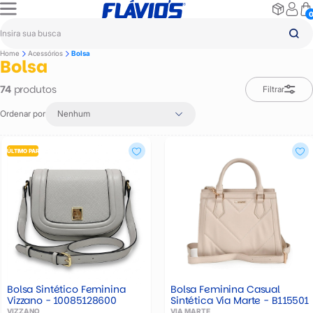
Home
Acessórios
Bolsa
Bolsa
produtos
74
Filtrar
Ordenar por
Nenhum
ÚLTIMO PAR
Bolsa Sintético Feminina
Bolsa Feminina Casual
Vizzano - 10085128600
Sintética Via Marte - B115501
VIZZANO
VIA MARTE