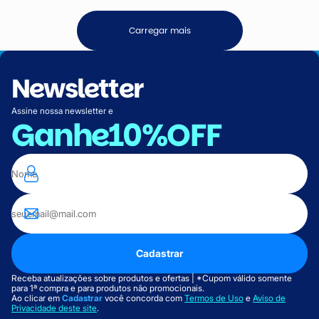
Carregar mais
Newsletter
Assine nossa newsletter e
Ganhe
10%OFF
Cadastrar
Receba atualizações sobre produtos e ofertas | *Cupom válido somente
para 1ª compra e para produtos não promocionais.
Ao clicar em
Cadastrar
você concorda com
Termos de Uso
e
Aviso de
Privacidade deste site
.