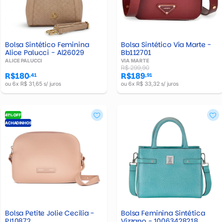
Bolsa Sintético Feminina
Bolsa Sintético Via Marte -
Alice Palucci - Al26029
Bb112701
ALICE PALUCCI
VIA MARTE
R$ 299,90
R$180
R$189
,41
,91
ou 6x R$ 31,65 s/ juros
ou 6x R$ 33,32 s/ juros
41% OFF
ACHADINHOS
Bolsa Petite Jolie Cecília -
Bolsa Feminina Sintética
PJ10872
Vizzano - 10063428218