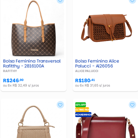
Bolsa Feminina Transversal
Bolsa Feminina Alice
Rafitthy - 2816100A
Palucci - Al26056
RAFITHY
ALICE PALUCCI
R$246
R$180
,90
,41
ou 8x R$ 32,49 s/ juros
ou 6x R$ 31,65 s/ juros
33% OFF
ÚLTIMO PAR
ACHADINHOS