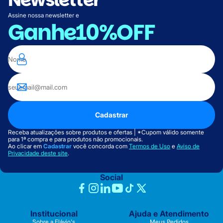
Assine nossa newsletter e
Ganhe
10%OFF
Cadastrar
Receba atualizações sobre produtos e ofertas | *Cupom válido somente
para 1ª compra e para produtos não promocionais.
Ao clicar em
Cadastrar
você concorda com
Termos de Uso
e
Aviso de
Privacidade deste site
.
Social
Institucional
Ajuda e Atendimento
Sobre a Flávio's
Meus Pedidos