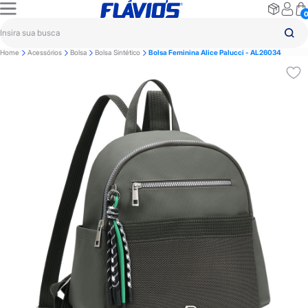
Home
Acessórios
Bolsa
Bolsa Sintético
Bolsa Feminina Alice Palucci - AL26034