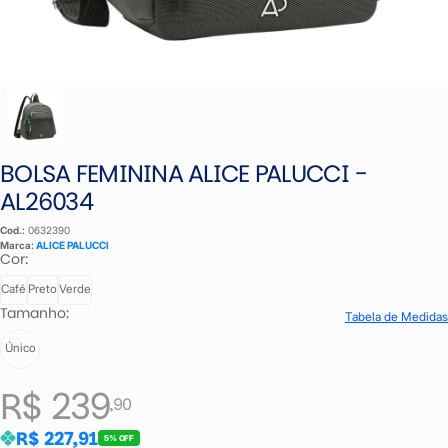
BOLSA FEMININA ALICE PALUCCI -
AL26034
Cod.:
0632390
Marca:
ALICE PALUCCI
Cor:
Café
Preto
Verde
Tamanho:
Tabela de Medidas
Único
R$ 239
,90
R$ 227,91
5% OFF