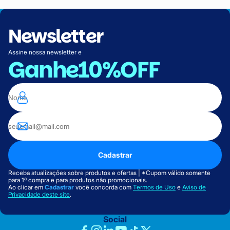
Newsletter
Assine nossa newsletter e
Ganhe
10%OFF
Cadastrar
Receba atualizações sobre produtos e ofertas | *Cupom válido somente
para 1ª compra e para produtos não promocionais.
Ao clicar em
Cadastrar
você concorda com
Termos de Uso
e
Aviso de
Privacidade deste site
.
Social