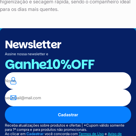
higienização e secagem rápida, sendo o companheiro ideal
para os dias mais quentes.
Newsletter
Assine nossa newsletter e
Ganhe
10%OFF
Cadastrar
Receba atualizações sobre produtos e ofertas | *Cupom válido somente
para 1ª compra e para produtos não promocionais.
Ao clicar em
Cadastrar
você concorda com
Termos de Uso
e
Aviso de