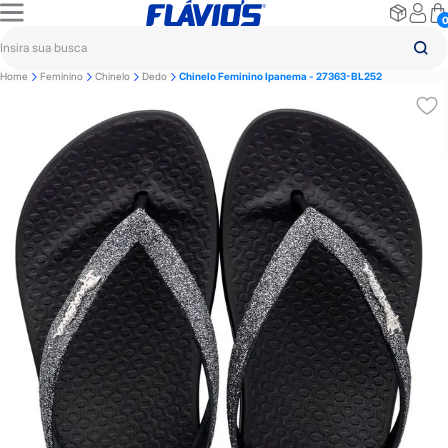
Home
Feminino
Chinelo
Dedo
Chinelo Feminino Ipanema - 27363-BL252