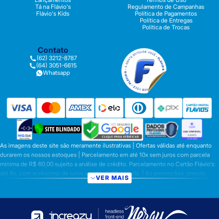
Tá na Flávio's
Regulamento de Campanhas
Flávio's Kids
Política de Pagamentos
Política de Entregas
Política de Trocas
Contato
(62) 3212-8787
(64) 3051-6615
Whatsapp
As imagens deste site são meramente ilustrativas | Ofertas válidas até enquanto
durarem os nossos estoques | Parcelamento em até 10x sem juros com parcela
mínima de R$ 60,00 sujeito a análise de crédito. Parcelamento no Cartão Flávio’s:
até 8x, com acréscimo de juros a partir da 6ª parcela. | As promoções, preços,
VER MAIS
parcelamentos e condições de pagamento são válidas apenas para compras
efetuadas nesta loja virtual | A inclusão no carrinho não garante o preço e/ou a
disponibilidade do produto | Vendas sujeitas a análise e disponibilidade | Os
preços válidos para os produtos serão aqueles exibidos no ato da conclusão da