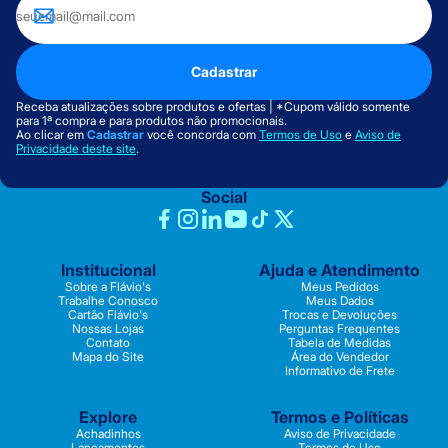
Cadastrar
Receba atualizações sobre produtos e ofertas | *Cupom válido somente
para 1ª compra e para produtos não promocionais.
Ao clicar em
Cadastrar
você concorda com
Termos de Uso
e
Aviso de
Privacidade deste site
.
Social
Institucional
Ajuda e Atendimento
Sobre a Flávio's
Meus Pedidos
Trabalhe Conosco
Meus Dados
Cartão Flávio's
Trocas e Devoluções
Nossas Lojas
Perguntas Frequentes
Contato
Tabela de Medidas
Mapa do Site
Área do Vendedor
Informativo de Frete
Explore
Termos e Políticas
Achadinhos
Aviso de Privacidade
Lançamentos
Termos de Uso