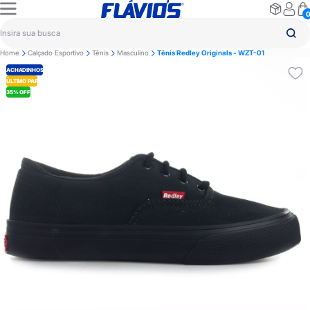
Home
Calçado Esportivo
Tênis
Masculino
Tênis Redley Originals - WZT-01
ACHADINHOS
ÚLTIMO PAR
35% OFF