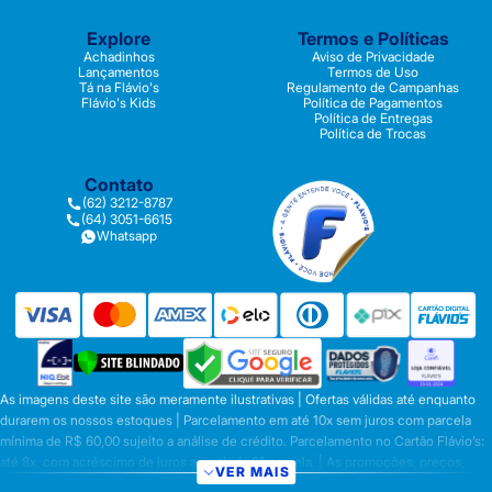
Explore
Termos e Políticas
Achadinhos
Aviso de Privacidade
Lançamentos
Termos de Uso
Tá na Flávio's
Regulamento de Campanhas
Flávio's Kids
Política de Pagamentos
Política de Entregas
Política de Trocas
Contato
(62) 3212-8787
(64) 3051-6615
Whatsapp
As imagens deste site são meramente ilustrativas | Ofertas válidas até enquanto
durarem os nossos estoques | Parcelamento em até 10x sem juros com parcela
mínima de R$ 60,00 sujeito a análise de crédito. Parcelamento no Cartão Flávio’s:
até 8x, com acréscimo de juros a partir da 6ª parcela. | As promoções, preços,
VER MAIS
parcelamentos e condições de pagamento são válidas apenas para compras