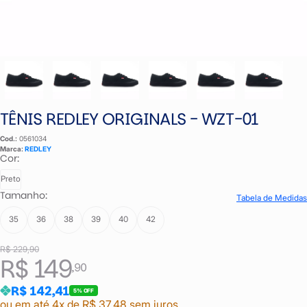
TÊNIS REDLEY ORIGINALS - WZT-01
Cod.:
0561034
Marca:
REDLEY
Cor:
Preto
Tamanho:
Tabela de Medidas
35
36
38
39
40
42
R$ 229,90
R$ 149
,90
R$ 142,41
5% OFF
ou em até 4x de R$ 37,48 sem juros