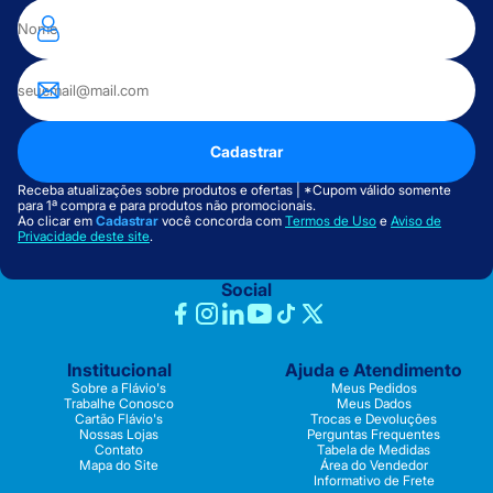
Cadastrar
Receba atualizações sobre produtos e ofertas | *Cupom válido somente
para 1ª compra e para produtos não promocionais.
Ao clicar em
Cadastrar
você concorda com
Termos de Uso
e
Aviso de
Privacidade deste site
.
Social
Institucional
Ajuda e Atendimento
Sobre a Flávio's
Meus Pedidos
Trabalhe Conosco
Meus Dados
Cartão Flávio's
Trocas e Devoluções
Nossas Lojas
Perguntas Frequentes
Contato
Tabela de Medidas
Mapa do Site
Área do Vendedor
Informativo de Frete