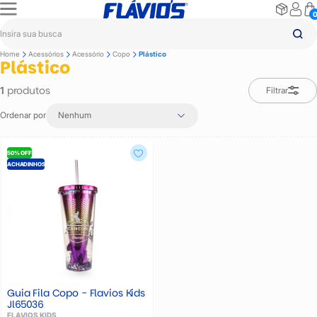
Home
Acessórios
Acessório
Copo
Plástico
Plástico
produtos
1
Filtrar
Ordenar por
Nenhum
50% OFF
ACHADINHOS
Guia Fila Copo - Flavios Kids
Jl65036
FLAVIOS KIDS