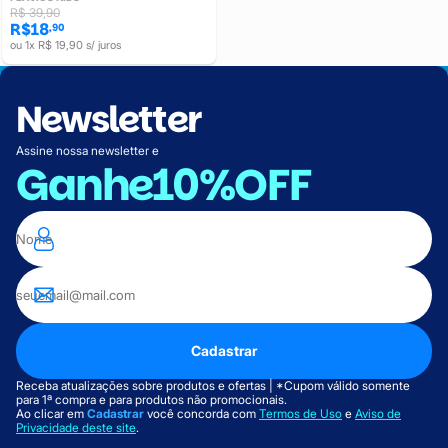
R$ 39,90
R$18
,90
ou 1x R$ 19,90 s/ juros
Newsletter
Assine nossa newsletter e
Ganhe
10%OFF
Cadastrar
Receba atualizações sobre produtos e ofertas | *Cupom válido somente
para 1ª compra e para produtos não promocionais.
Ao clicar em
Cadastrar
você concorda com
Termos de Uso
e
Aviso de
Privacidade deste site
.