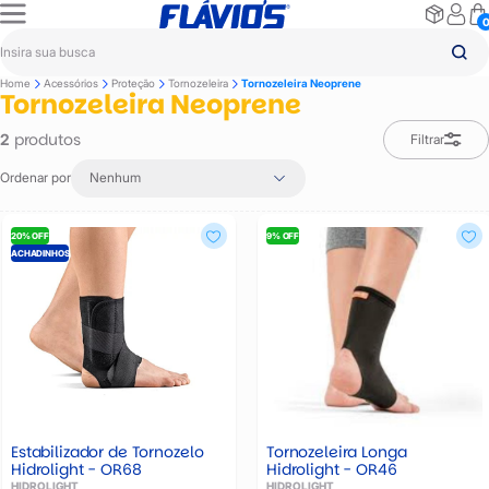
Home
Acessórios
Proteção
Tornozeleira
Tornozeleira Neoprene
Tornozeleira Neoprene
produtos
2
Filtrar
Ordenar por
Nenhum
20% OFF
9% OFF
ACHADINHOS
Estabilizador de Tornozelo
Tornozeleira Longa
Hidrolight - OR68
Hidrolight - OR46
HIDROLIGHT
HIDROLIGHT