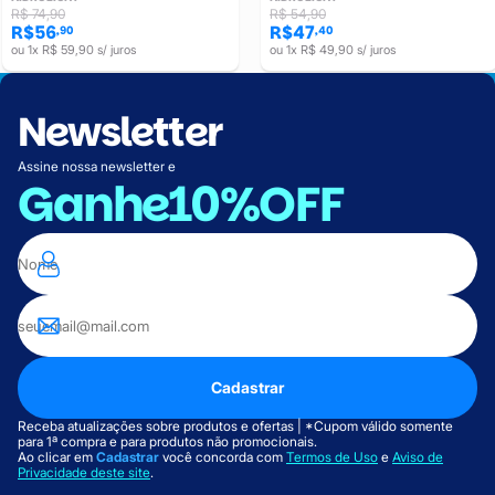
R$ 74,90
R$ 54,90
R$56
R$47
,90
,40
ou 1x R$ 59,90 s/ juros
ou 1x R$ 49,90 s/ juros
Newsletter
Assine nossa newsletter e
Ganhe
10%OFF
Cadastrar
Receba atualizações sobre produtos e ofertas | *Cupom válido somente
para 1ª compra e para produtos não promocionais.
Ao clicar em
Cadastrar
você concorda com
Termos de Uso
e
Aviso de
Privacidade deste site
.