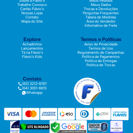
Sobre a Flávio's
Meus Pedidos
Trabalhe Conosco
Meus Dados
Cartão Flávio's
Trocas e Devoluções
Nossas Lojas
Perguntas Frequentes
Contato
Tabela de Medidas
Mapa do Site
Área do Vendedor
Informativo de Frete
Explore
Termos e Políticas
Achadinhos
Aviso de Privacidade
Lançamentos
Termos de Uso
Tá na Flávio's
Regulamento de Campanhas
Flávio's Kids
Política de Pagamentos
Política de Entregas
Política de Trocas
Contato
(62) 3212-8787
(64) 3051-6615
Whatsapp