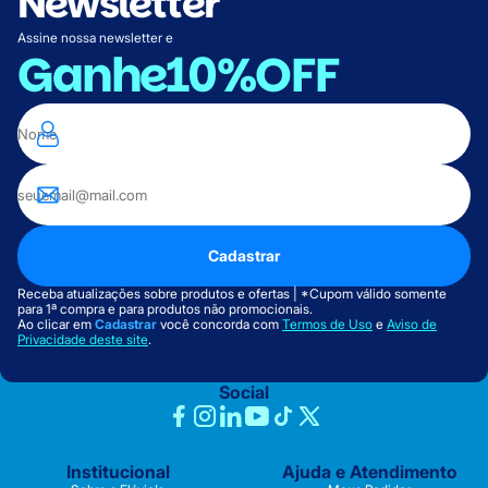
Newsletter
Assine nossa newsletter e
Ganhe
10%OFF
Cadastrar
Receba atualizações sobre produtos e ofertas | *Cupom válido somente
para 1ª compra e para produtos não promocionais.
Ao clicar em
Cadastrar
você concorda com
Termos de Uso
e
Aviso de
Privacidade deste site
.
Social
Institucional
Ajuda e Atendimento