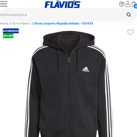
Home
Tá na Flávio's
Blusa Jaqueta Algodão Adidas - IC0433
ACHADINHOS
25% OFF