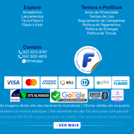
Explore
Termos e Políticas
Achadinhos
Aviso de Privacidade
Lançamentos
Termos de Uso
Tá na Flávio's
Regulamento de Campanhas
Flávio's Kids
Política de Pagamentos
Política de Entregas
Política de Trocas
Contato
(62) 3212-8787
(64) 3051-6615
Whatsapp
As imagens deste site são meramente ilustrativas | Ofertas válidas até enquanto
durarem os nossos estoques | Parcelamento em até 10x sem juros com parcela
mínima de R$ 60,00 sujeito a análise de crédito. Parcelamento no Cartão Flávio’s:
até 8x, com acréscimo de juros a partir da 6ª parcela. | As promoções, preços,
VER MAIS
parcelamentos e condições de pagamento são válidas apenas para compras
efetuadas nesta loja virtual | A inclusão no carrinho não garante o preço e/ou a