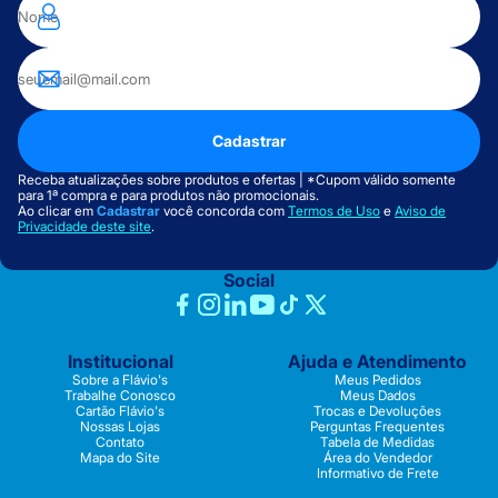
Cadastrar
Receba atualizações sobre produtos e ofertas | *Cupom válido somente
para 1ª compra e para produtos não promocionais.
Ao clicar em
Cadastrar
você concorda com
Termos de Uso
e
Aviso de
Privacidade deste site
.
Social
Institucional
Ajuda e Atendimento
Sobre a Flávio's
Meus Pedidos
Trabalhe Conosco
Meus Dados
Cartão Flávio's
Trocas e Devoluções
Nossas Lojas
Perguntas Frequentes
Contato
Tabela de Medidas
Mapa do Site
Área do Vendedor
Informativo de Frete