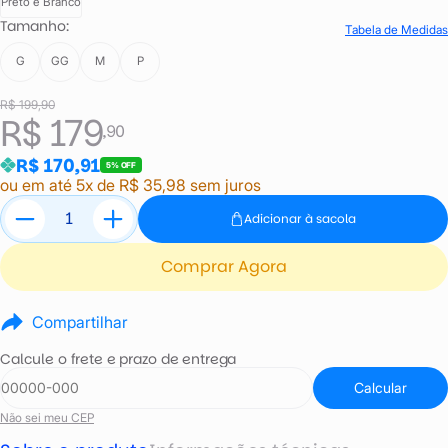
Preto e Branco
Tamanho:
Tabela de Medidas
G
GG
M
P
R$ 199,90
R$ 179
,90
R$ 170,91
5% OFF
ou em até 5x de R$ 35,98 sem juros
Adicionar à sacola
Comprar Agora
Compartilhar
Calcule o frete e prazo de entrega
Calcular
Não sei meu CEP