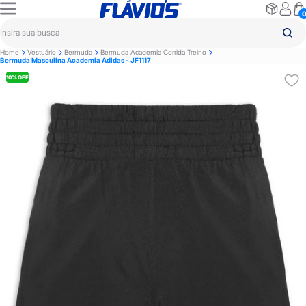
Home
Vestuário
Bermuda
Bermuda Academia Corrida Treino
Bermuda Masculina Academia Adidas - JF1117
10% OFF