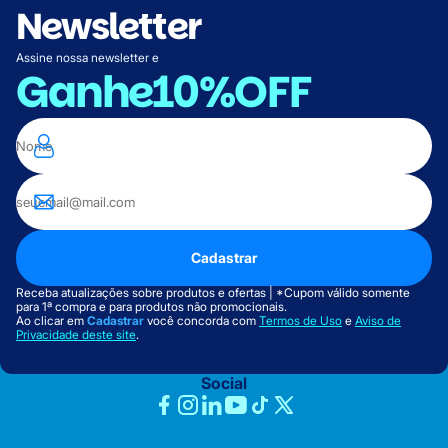
Newsletter
Assine nossa newsletter e
Ganhe
10%OFF
Cadastrar
Receba atualizações sobre produtos e ofertas | *Cupom válido somente
para 1ª compra e para produtos não promocionais.
Ao clicar em
Cadastrar
você concorda com
Termos de Uso
e
Aviso de
Privacidade deste site
.
Social