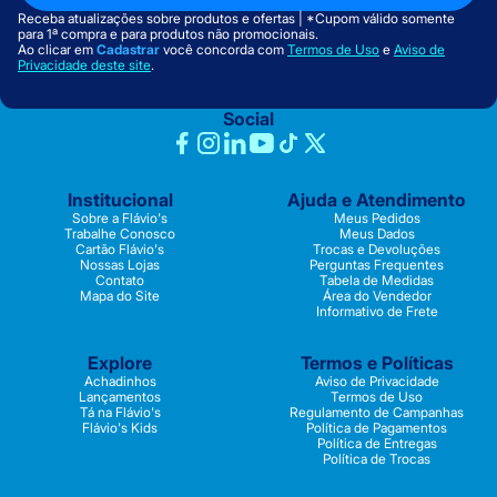
Receba atualizações sobre produtos e ofertas | *Cupom válido somente
para 1ª compra e para produtos não promocionais.
Ao clicar em
Cadastrar
você concorda com
Termos de Uso
e
Aviso de
Privacidade deste site
.
Social
Institucional
Ajuda e Atendimento
Sobre a Flávio's
Meus Pedidos
Trabalhe Conosco
Meus Dados
Cartão Flávio's
Trocas e Devoluções
Nossas Lojas
Perguntas Frequentes
Contato
Tabela de Medidas
Mapa do Site
Área do Vendedor
Informativo de Frete
Explore
Termos e Políticas
Achadinhos
Aviso de Privacidade
Lançamentos
Termos de Uso
Tá na Flávio's
Regulamento de Campanhas
Flávio's Kids
Política de Pagamentos
Política de Entregas
Política de Trocas