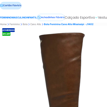
Cartão Flavio's
Calçado Esportivo
Vestu
Achadinhos Flávio's
FEMININO
MASCULINO
INFANTIL
Home
Feminino
Bota
Cano Alto
Bota Feminina Cano Alto Mississipi - J1402
ACHADINHOS
30% OFF