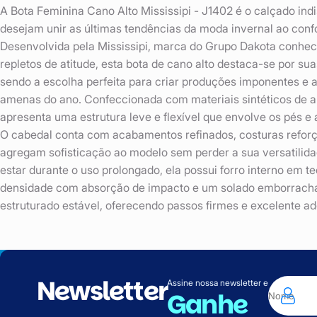
A Bota Feminina Cano Alto Mississipi - J1402 é o calçado in
desejam unir as últimas tendências da moda invernal ao confo
Desenvolvida pela Mississipi, marca do Grupo Dakota conheci
repletos de atitude, esta bota de cano alto destaca-se por suas
sendo a escolha perfeita para criar produções imponentes e
amenas do ano. Confeccionada com materiais sintéticos de al
apresenta uma estrutura leve e flexível que envolve os pés 
O cabedal conta com acabamentos refinados, costuras reforç
agregam sofisticação ao modelo sem perder a sua versatilid
estar durante o uso prolongado, ela possui forro interno em te
densidade com absorção de impacto e um solado emborracha
estruturado estável, oferecendo passos firmes e excelente ad
Newsletter
Assine nossa newsletter e
Ganhe