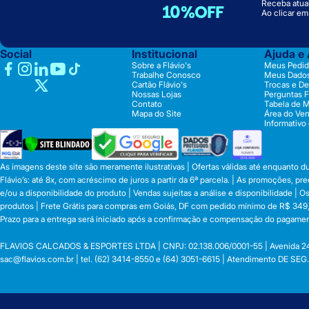
Receba atual
10%OFF
Ao clicar e
Social
Institucional
Ajuda e
Sobre a Flávio's
Meus Pedid
Trabalhe Conosco
Meus Dado
Cartão Flávio's
Trocas e D
Nossas Lojas
Perguntas 
Contato
Tabela de 
Mapa do Site
Área do Ve
Informativo
As imagens deste site são meramente ilustrativas | Ofertas válidas até enquanto 
Flávio’s: até 8x, com acréscimo de juros a partir da 6ª parcela. | As promoções, 
e/ou a disponibilidade do produto | Vendas sujeitas a análise e disponibilidade |
produtos | Frete Grátis para compras em Goiás, DF com pedido mínimo de R$ 349,90
Prazo para a entrega será iniciado após a confirmação e compensação do pagamen
FLAVIOS CALCADOS & ESPORTES LTDA | CNPJ: 02.138.006/0001-55 | Avenida 24 de o
sac@flavios.com.br
| tel. (62) 3414-8550 e (64) 3051-6615 | Atendimento DE