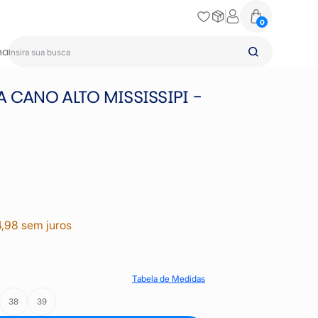
0
na
 CANO ALTO MISSISSIPI -
4,98 sem juros
Tabela de Medidas
38
39