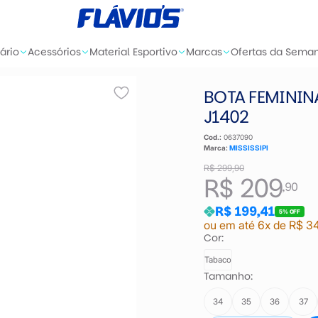
ário
Acessórios
Material Esportivo
Marcas
Ofertas da Sema
BOTA FEMININA
J1402
Cod.:
0637090
Marca:
MISSISSIPI
R$ 299,90
R$ 209
,90
R$ 199,41
5% OFF
ou em até 6x de R$ 3
Cor:
Tabaco
Tamanho:
34
35
36
37