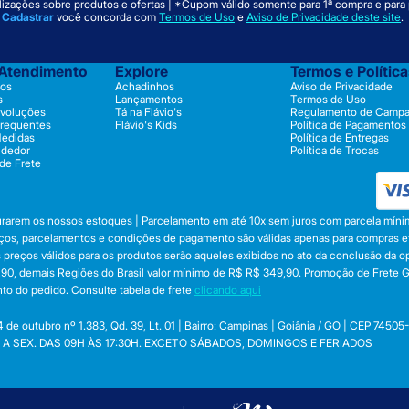
izações sobre produtos e ofertas | *Cupom válido somente para 1ª compra e para
m
Cadastrar
você concorda com
Termos de Uso
e
Aviso de Privacidade deste site
.
 Atendimento
Explore
Termos e Polític
os
Achadinhos
Aviso de Privacidade
s
Lançamentos
Termos de Uso
evoluções
Tá na Flávio's
Regulamento de Camp
Frequentes
Flávio's Kids
Política de Pagamentos
Medidas
Política de Entregas
ndedor
Política de Trocas
 de Frete
durarem os nossos estoques | Parcelamento em até 10x sem juros com parcela mínim
preços, parcelamentos e condições de pagamento são válidas apenas para compras efe
 Os preços válidos para os produtos serão aqueles exibidos no ato da conclusão da 
, demais Regiões do Brasil valor mínimo de R$ R$ 349,90. Promoção de Frete Gráti
to do pedido. Consulte tabela de frete
clicando aqui
utubro nº 1.383, Qd. 39, Lt. 01 | Bairro: Campinas | Goiânia / GO | CEP 74505
 SEG. A SEX. DAS 09H ÀS 17:30H. EXCETO SÁBADOS, DOMINGOS E FERIADOS