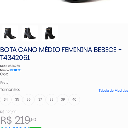
BOTA CANO MÉDIO FEMININA BEBECE -
T4342061
Cod.:
0636269
Marca:
BEBECE
Cor:
Preto
Tamanho:
Tabela de Medidas
34
35
36
37
38
39
40
R$ 329,90
R$ 219
,90