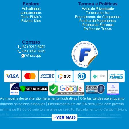
Explore
Termos e Políticas
Achadinhos
Aviso de Privacidade
Lançamentos
Termos de Uso
Tá na Flávio's
Regulamento de Campanhas
Flávio's Kids
Política de Pagamentos
Política de Entregas
Política de Trocas
Contato
(62) 3212-8787
(64) 3051-6615
Whatsapp
As imagens deste site são meramente ilustrativas | Ofertas válidas até enquanto
durarem os nossos estoques | Parcelamento em até 10x sem juros com parcela
mínima de R$ 60,00 sujeito a análise de crédito. Parcelamento no Cartão Flávio’s:
até 8x, com acréscimo de juros a partir da 6ª parcela. | As promoções, preços,
VER MAIS
parcelamentos e condições de pagamento são válidas apenas para compras
efetuadas nesta loja virtual | A inclusão no carrinho não garante o preço e/ou a