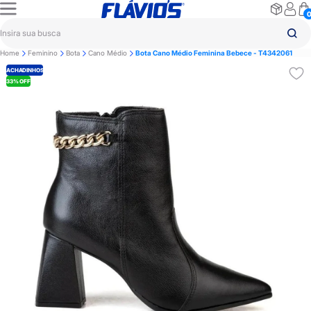
Home
Feminino
Bota
Cano Médio
Bota Cano Médio Feminina Bebece - T4342061
ACHADINHOS
33% OFF