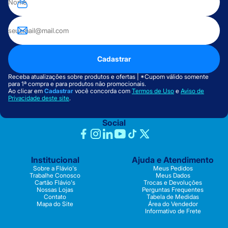
Cadastrar
Receba atualizações sobre produtos e ofertas | *Cupom válido somente
para 1ª compra e para produtos não promocionais.
Ao clicar em
Cadastrar
você concorda com
Termos de Uso
e
Aviso de
Privacidade deste site
.
Social
Institucional
Ajuda e Atendimento
Sobre a Flávio's
Meus Pedidos
Trabalhe Conosco
Meus Dados
Cartão Flávio's
Trocas e Devoluções
Nossas Lojas
Perguntas Frequentes
Contato
Tabela de Medidas
Mapa do Site
Área do Vendedor
Informativo de Frete