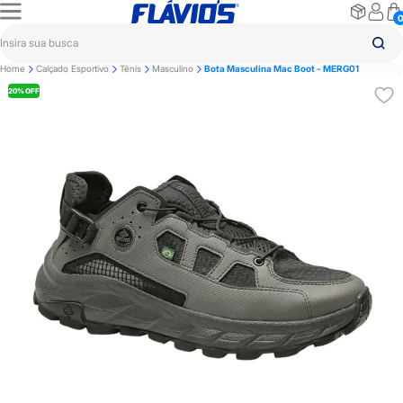
Home
Calçado Esportivo
Tênis
Masculino
Bota Masculina Mac Boot - MERG01
20% OFF