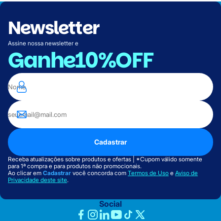
Newsletter
Assine nossa newsletter e
Ganhe
10%OFF
Cadastrar
Receba atualizações sobre produtos e ofertas | *Cupom válido somente
para 1ª compra e para produtos não promocionais.
Ao clicar em
Cadastrar
você concorda com
Termos de Uso
e
Aviso de
Privacidade deste site
.
Social