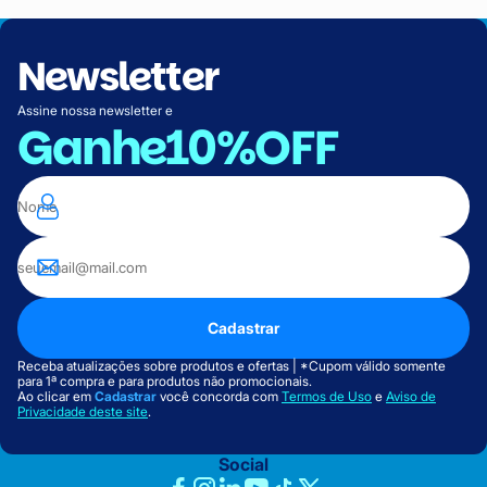
Newsletter
Assine nossa newsletter e
Ganhe
10%OFF
Cadastrar
Receba atualizações sobre produtos e ofertas | *Cupom válido somente
para 1ª compra e para produtos não promocionais.
Ao clicar em
Cadastrar
você concorda com
Termos de Uso
e
Aviso de
Privacidade deste site
.
Social