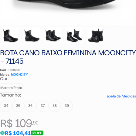
BOTA CANO BAIXO FEMININA MOONCITY
- 71145
Cod.:
0636640
Marca:
MOONCITY
Cor:
Marrom
Preto
Tamanho:
Tabela de Medidas
34
35
36
37
38
39
R$ 109
,90
R$ 104,41
5% OFF