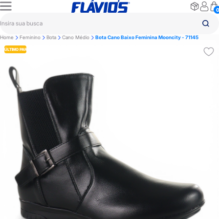
Home
Feminino
Bota
Cano Médio
Bota Cano Baixo Feminina Mooncity - 71145
ÚLTIMO PAR