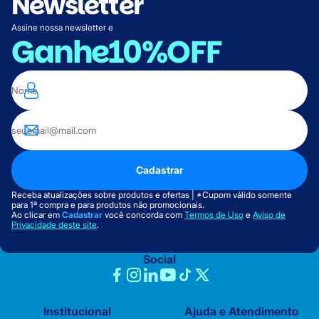
Newsletter
Assine nossa newsletter e
Ganhe
10%OFF
Cadastrar
Receba atualizações sobre produtos e ofertas | *Cupom válido somente
para 1ª compra e para produtos não promocionais.
Ao clicar em
Cadastrar
você concorda com
Termos de Uso
e
Aviso de
Privacidade deste site
.
Social
Institucional
Ajuda e Atendimento