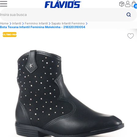
Home
Infantil
Feminino Infantil
Sapato Infantil Feminino
Bota Texana Infantil Feminina Molekinha - 218320310054
ÚLTIMO PAR