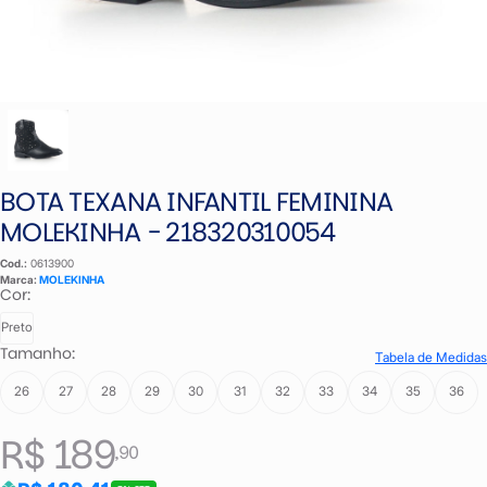
BOTA TEXANA INFANTIL FEMININA
MOLEKINHA - 218320310054
Cod.:
0613900
Marca:
MOLEKINHA
Cor:
Preto
Tamanho:
Tabela de Medidas
26
27
28
29
30
31
32
33
34
35
36
R$ 189
,90