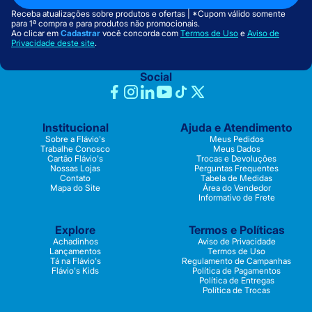
Receba atualizações sobre produtos e ofertas | *Cupom válido somente
para 1ª compra e para produtos não promocionais.
Ao clicar em
Cadastrar
você concorda com
Termos de Uso
e
Aviso de
Privacidade deste site
.
Social
Institucional
Ajuda e Atendimento
Sobre a Flávio's
Meus Pedidos
Trabalhe Conosco
Meus Dados
Cartão Flávio's
Trocas e Devoluções
Nossas Lojas
Perguntas Frequentes
Contato
Tabela de Medidas
Mapa do Site
Área do Vendedor
Informativo de Frete
Explore
Termos e Políticas
Achadinhos
Aviso de Privacidade
Lançamentos
Termos de Uso
Tá na Flávio's
Regulamento de Campanhas
Flávio's Kids
Política de Pagamentos
Política de Entregas
Política de Trocas