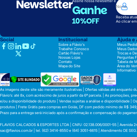
Newsletter
Assine nossa newsletter e
Ganhe
Receba atual
10%OFF
Ao clicar e
Social
Institucional
Ajuda e
Sobre a Flávio's
Meus Pedid
Trabalhe Conosco
Meus Dado
Cartão Flávio's
Trocas e D
Nossas Lojas
Perguntas 
Contato
Tabela de 
Mapa do Site
Área do Ve
Informativo
As imagens deste site são meramente ilustrativas | Ofertas válidas até enquanto 
Flávio’s: até 8x, com acréscimo de juros a partir da 6ª parcela. | As promoções, 
e/ou a disponibilidade do produto | Vendas sujeitas a análise e disponibilidade |
produtos | Frete Grátis para compras em Goiás, DF com pedido mínimo de R$ 349,90
Prazo para a entrega será iniciado após a confirmação e compensação do pagamen
FLAVIOS CALCADOS & ESPORTES LTDA | CNPJ: 02.138.006/0001-55 | Avenida 24 de o
sac@flavios.com.br
| tel. (62) 3414-8550 e (64) 3051-6615 | Atendimento DE