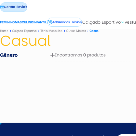
Cartão Flavio's
Calçado Esportivo
Vestu
Achadinhos Flávio's
FEMININO
MASCULINO
INFANTIL
Home
Calçado Esportivo
Tênis Masculino
Outras Marcas
Casual
Casual
Gênero
Encontramos
produtos
0
Masculino
Feminino
Infantil