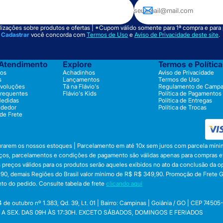
izações sobre produtos e ofertas | *Cupom válido somente para 1ª compra e para
m
Cadastrar
você concorda com
Termos de Uso
e
Aviso de Privacidade deste site
.
 Atendimento
Explore
Termos e Polític
os
Achadinhos
Aviso de Privacidade
s
Lançamentos
Termos de Uso
evoluções
Tá na Flávio's
Regulamento de Camp
Frequentes
Flávio's Kids
Política de Pagamentos
Medidas
Política de Entregas
ndedor
Política de Trocas
 de Frete
durarem os nossos estoques | Parcelamento em até 10x sem juros com parcela mínim
preços, parcelamentos e condições de pagamento são válidas apenas para compras efe
 Os preços válidos para os produtos serão aqueles exibidos no ato da conclusão da 
, demais Regiões do Brasil valor mínimo de R$ R$ 349,90. Promoção de Frete Gráti
to do pedido. Consulte tabela de frete
clicando aqui
utubro nº 1.383, Qd. 39, Lt. 01 | Bairro: Campinas | Goiânia / GO | CEP 74505
 SEG. A SEX. DAS 09H ÀS 17:30H. EXCETO SÁBADOS, DOMINGOS E FERIADOS