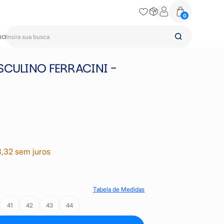
0
na
SCULINO FERRACINI -
3,32 sem juros
Tabela de Medidas
41
42
43
44