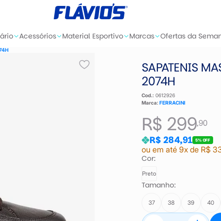
ário
Acessórios
Material Esportivo
Marcas
Ofertas da Sema
074H
SAPATENIS MA
2074H
Cod.:
0612926
Marca:
FERRACINI
R$ 299
,90
R$ 284,91
5% OFF
ou em até 9x de R$ 3
Cor:
Preto
Tamanho:
37
38
39
40