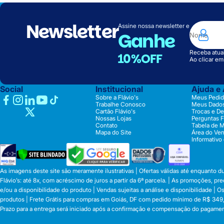
Newsletter
Assine nossa newsletter e
Ganhe
Receba atual
10%OFF
Ao clicar e
Social
Institucional
Ajuda e
Sobre a Flávio's
Meus Pedid
Trabalhe Conosco
Meus Dado
Cartão Flávio's
Trocas e D
Nossas Lojas
Perguntas 
Contato
Tabela de 
Mapa do Site
Área do Ve
Informativo
As imagens deste site são meramente ilustrativas | Ofertas válidas até enquanto 
Flávio’s: até 8x, com acréscimo de juros a partir da 6ª parcela. | As promoções, 
e/ou a disponibilidade do produto | Vendas sujeitas a análise e disponibilidade |
produtos | Frete Grátis para compras em Goiás, DF com pedido mínimo de R$ 349,90
Prazo para a entrega será iniciado após a confirmação e compensação do pagamen