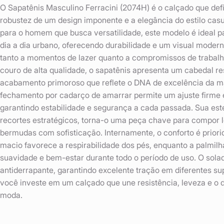
O Sapatênis Masculino Ferracini (2074H) é o calçado que defin
robustez de um design imponente e a elegância do estilo ca
para o homem que busca versatilidade, este modelo é ideal p
dia a dia urbano, oferecendo durabilidade e um visual moder
tanto a momentos de lazer quanto a compromissos de trabal
couro de alta qualidade, o sapatênis apresenta um cabedal res
acabamento primoroso que reflete o DNA de excelência da ma
fechamento por cadarço de amarrar permite um ajuste firme 
garantindo estabilidade e segurança a cada passada. Sua esté
recortes estratégicos, torna-o uma peça chave para compor l
bermudas com sofisticação. Internamente, o conforto é priori
macio favorece a respirabilidade dos pés, enquanto a palmil
suavidade e bem-estar durante todo o período de uso. O solad
antiderrapante, garantindo excelente tração em diferentes su
você investe em um calçado que une resistência, leveza e o 
moda.