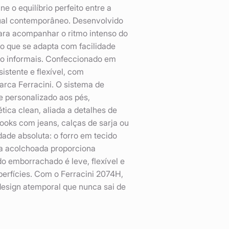
e o equilíbrio perfeito entre a
sual contemporâneo. Desenvolvido
ara acompanhar o ritmo intenso do
no que se adapta com facilidade
ho informais. Confeccionado em
istente e flexível, com
rca Ferracini. O sistema de
e personalizado aos pés,
tica clean, aliada a detalhes de
ooks com jeans, calças de sarja ou
dade absoluta: o forro em tecido
ha acolchoada proporciona
o emborrachado é leve, flexível e
perfícies. Com o Ferracini 2074H,
design atemporal que nunca sai de