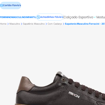
Cartão Flavio's
Calçado Esportivo
Vestu
Achadinhos Flávio's
FEMININO
MASCULINO
INFANTIL
Home
Masculino
Sapatênis Masculino
Com Cadarço
Sapatenis Masculino Ferracini - 2