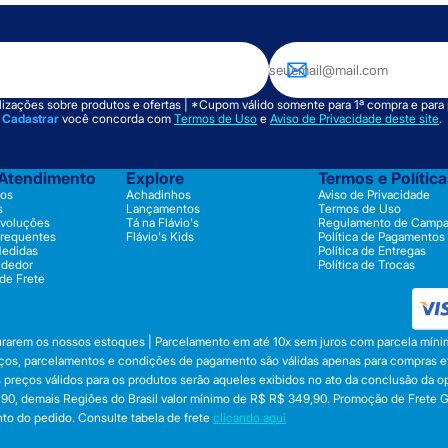
izações sobre produtos e ofertas | *Cupom válido somente para 1ª compra e para
m
Cadastrar
você concorda com
Termos de Uso
e
Aviso de Privacidade deste site
.
 Atendimento
Explore
Termos e Polític
os
Achadinhos
Aviso de Privacidade
s
Lançamentos
Termos de Uso
evoluções
Tá na Flávio's
Regulamento de Camp
Frequentes
Flávio's Kids
Política de Pagamentos
Medidas
Política de Entregas
ndedor
Política de Trocas
 de Frete
durarem os nossos estoques | Parcelamento em até 10x sem juros com parcela mínim
preços, parcelamentos e condições de pagamento são válidas apenas para compras efe
 Os preços válidos para os produtos serão aqueles exibidos no ato da conclusão da 
, demais Regiões do Brasil valor mínimo de R$ R$ 349,90. Promoção de Frete Gráti
to do pedido. Consulte tabela de frete
clicando aqui