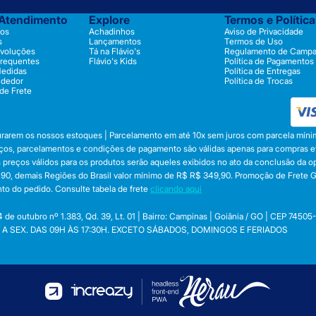
 Atendimento
Explore
Termos e Polític
os
Achadinhos
Aviso de Privacidade
s
Lançamentos
Termos de Uso
evoluções
Tá na Flávio's
Regulamento de Camp
Frequentes
Flávio's Kids
Política de Pagamentos
Medidas
Política de Entregas
ndedor
Política de Trocas
 de Frete
durarem os nossos estoques | Parcelamento em até 10x sem juros com parcela mínim
preços, parcelamentos e condições de pagamento são válidas apenas para compras efe
 Os preços válidos para os produtos serão aqueles exibidos no ato da conclusão da 
, demais Regiões do Brasil valor mínimo de R$ R$ 349,90. Promoção de Frete Gráti
to do pedido. Consulte tabela de frete
clicando aqui
utubro nº 1.383, Qd. 39, Lt. 01 | Bairro: Campinas | Goiânia / GO | CEP 74505
 SEG. A SEX. DAS 09H ÀS 17:30H. EXCETO SÁBADOS, DOMINGOS E FERIADOS