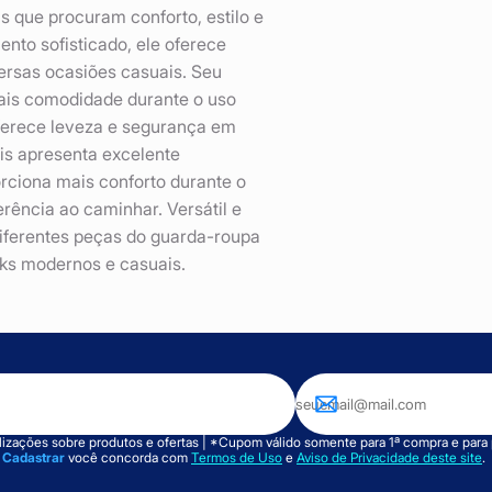
 que procuram conforto, estilo e
nto sofisticado, ele oferece
ersas ocasiões casuais. Seu
mais comodidade durante o uso
oferece leveza e segurança em
is apresenta excelente
rciona mais conforto durante o
erência ao caminhar. Versátil e
diferentes peças do guarda-roupa
ks modernos e casuais.
izações sobre produtos e ofertas | *Cupom válido somente para 1ª compra e para
m
Cadastrar
você concorda com
Termos de Uso
e
Aviso de Privacidade deste site
.