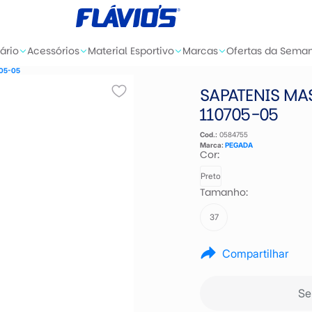
ário
Acessórios
Material Esportivo
Marcas
Ofertas da Sema
705-05
SAPATENIS MA
110705-05
Cod.:
0584755
Marca:
PEGADA
Cor:
Preto
Tamanho:
37
Compartilhar
Se