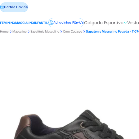
Cartão Flavio's
Calçado Esportivo
Vestu
Achadinhos Flávio's
FEMININO
MASCULINO
INFANTIL
Home
Masculino
Sapatênis Masculino
Com Cadarço
Sapatenis Masculino Pegada - 110