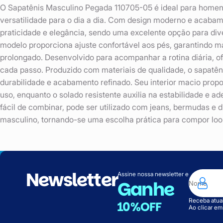
O Sapatênis Masculino Pegada 110705-05 é ideal para homens
versatilidade para o dia a dia. Com design moderno e acabame
praticidade e elegância, sendo uma excelente opção para div
modelo proporciona ajuste confortável aos pés, garantindo 
prolongado. Desenvolvido para acompanhar a rotina diária, 
cada passo. Produzido com materiais de qualidade, o sapatên
durabilidade e acabamento refinado. Seu interior macio propo
uso, enquanto o solado resistente auxilia na estabilidade e ad
fácil de combinar, pode ser utilizado com jeans, bermudas e 
masculino, tornando-se uma escolha prática para compor loo
Newsletter
Assine nossa newsletter e
Ganhe
Receba atual
10%OFF
Ao clicar e