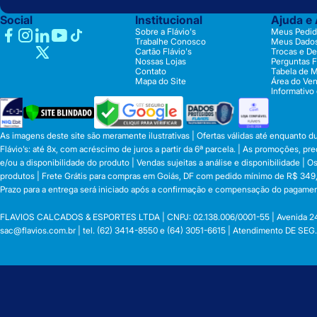
Social
Institucional
Ajuda e
Sobre a Flávio's
Meus Pedid
Trabalhe Conosco
Meus Dado
Cartão Flávio's
Trocas e D
Nossas Lojas
Perguntas 
Contato
Tabela de 
Mapa do Site
Área do Ve
Informativo
As imagens deste site são meramente ilustrativas | Ofertas válidas até enquanto 
Flávio’s: até 8x, com acréscimo de juros a partir da 6ª parcela. | As promoções, 
e/ou a disponibilidade do produto | Vendas sujeitas a análise e disponibilidade |
produtos | Frete Grátis para compras em Goiás, DF com pedido mínimo de R$ 349,90
Prazo para a entrega será iniciado após a confirmação e compensação do pagamen
FLAVIOS CALCADOS & ESPORTES LTDA | CNPJ: 02.138.006/0001-55 | Avenida 24 de o
sac@flavios.com.br
| tel. (62) 3414-8550 e (64) 3051-6615 | Atendimento DE