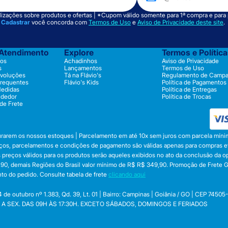
izações sobre produtos e ofertas | *Cupom válido somente para 1ª compra e para
m
Cadastrar
você concorda com
Termos de Uso
e
Aviso de Privacidade deste site
.
 Atendimento
Explore
Termos e Polític
os
Achadinhos
Aviso de Privacidade
s
Lançamentos
Termos de Uso
evoluções
Tá na Flávio's
Regulamento de Camp
Frequentes
Flávio's Kids
Política de Pagamentos
Medidas
Política de Entregas
ndedor
Política de Trocas
 de Frete
durarem os nossos estoques | Parcelamento em até 10x sem juros com parcela mínim
preços, parcelamentos e condições de pagamento são válidas apenas para compras efe
 Os preços válidos para os produtos serão aqueles exibidos no ato da conclusão da 
, demais Regiões do Brasil valor mínimo de R$ R$ 349,90. Promoção de Frete Gráti
to do pedido. Consulte tabela de frete
clicando aqui
utubro nº 1.383, Qd. 39, Lt. 01 | Bairro: Campinas | Goiânia / GO | CEP 74505
 SEG. A SEX. DAS 09H ÀS 17:30H. EXCETO SÁBADOS, DOMINGOS E FERIADOS