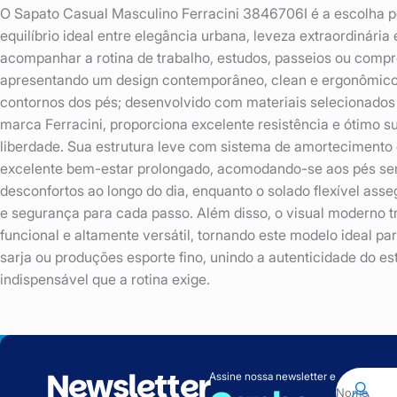
O Sapato Casual Masculino Ferracini 3846706I é a escolha p
equilíbrio ideal entre elegância urbana, leveza extraordinária 
acompanhar a rotina de trabalho, estudos, passeios ou compr
apresentando um design contemporâneo, clean e ergonômico
contornos dos pés; desenvolvido com materiais selecionados
marca Ferracini, proporciona excelente resistência e ótimo s
liberdade. Sua estrutura leve com sistema de amortecimento
excelente bem-estar prolongado, acomodando-se aos pés se
desconfortos ao longo do dia, enquanto o solado flexível asse
e segurança para cada passo. Além disso, o visual moderno t
funcional e altamente versátil, tornando este modelo ideal p
sarja ou produções esporte fino, unindo a autenticidade do es
indispensável que a rotina exige.
Newsletter
Assine nossa newsletter e