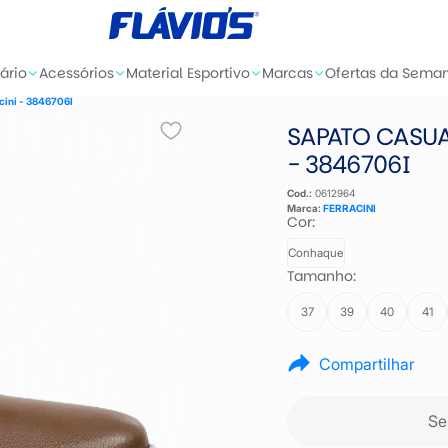
ário
Acessórios
Material Esportivo
Marcas
Ofertas da Sema
cini - 3846706I
SAPATO CASUA
- 3846706I
Cod.:
0612964
Marca:
FERRACINI
Cor:
Conhaque
Tamanho:
37
39
40
41
Compartilhar
Se