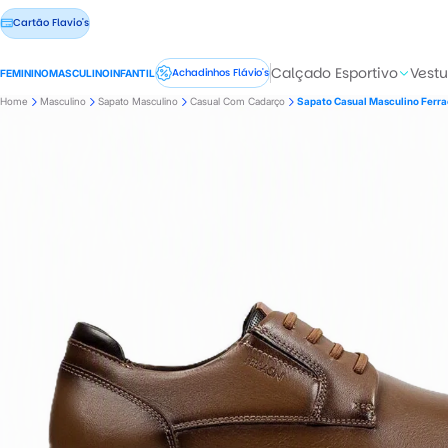
Cartão Flavio's
Calçado Esportivo
Vestu
Achadinhos Flávio's
FEMININO
MASCULINO
INFANTIL
Home
Masculino
Sapato Masculino
Casual Com Cadarço
Sapato Casual Masculino Ferra