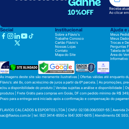
Ganhe
Receba atual
10%OFF
Ao clicar e
Social
Institucional
Ajuda e
Sobre a Flávio's
Meus Pedid
Trabalhe Conosco
Meus Dado
Cartão Flávio's
Trocas e D
Nossas Lojas
Perguntas 
Contato
Tabela de 
Mapa do Site
Área do Ve
Informativo
As imagens deste site são meramente ilustrativas | Ofertas válidas até enquanto 
Flávio’s: até 8x, com acréscimo de juros a partir da 6ª parcela. | As promoções, 
e/ou a disponibilidade do produto | Vendas sujeitas a análise e disponibilidade |
produtos | Frete Grátis para compras em Goiás, DF com pedido mínimo de R$ 349,90
Prazo para a entrega será iniciado após a confirmação e compensação do pagamen
FLAVIOS CALCADOS & ESPORTES LTDA | CNPJ: 02.138.006/0001-55 | Avenida 24 de o
sac@flavios.com.br
| tel. (62) 3414-8550 e (64) 3051-6615 | Atendimento DE