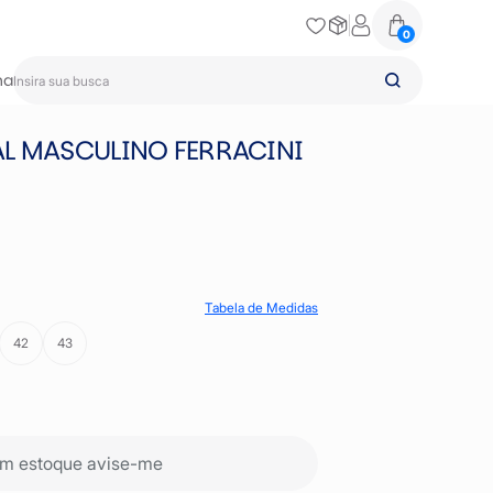
0
na
L MASCULINO FERRACINI
Tabela de Medidas
42
43
m estoque avise-me