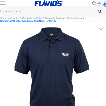
Home
Vestuário
Camiseta Poliéster
Camiseta Academia Corrida Treino
Camiseta Poliéster Academia Red Nose - 9120140