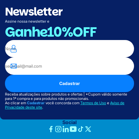
Newsletter
Assine nossa newsletter e
Ganhe
10%OFF
Cadastrar
Receba atualizações sobre produtos e ofertas | *Cupom válido somente
para 1ª compra e para produtos não promocionais.
Ao clicar em
Cadastrar
você concorda com
Termos de Uso
e
Aviso de
Privacidade deste site
.
Social