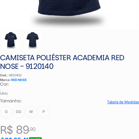
CAMISETA POLIÉSTER ACADEMIA RED
NOSE - 9120140
Cod.:
0620432
Marca:
RED NOSE
Cor:
Unic
Tamanho:
Tabela de Medidas
G
GG
M
P
R$ 89
,90