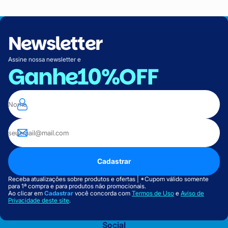
Newsletter
Assine nossa newsletter e
Ganhe
10%OFF
Cadastrar
Receba atualizações sobre produtos e ofertas | *Cupom válido somente
para 1ª compra e para produtos não promocionais.
Ao clicar em
Cadastrar
você concorda com
Termos de Uso
e
Aviso de
Privacidade deste site
.
Social