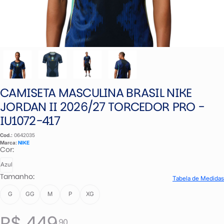
CAMISETA MASCULINA BRASIL NIKE
JORDAN II 2026/27 TORCEDOR PRO -
IU1072-417
Cod.:
0642035
Marca:
NIKE
Cor:
Azul
Tamanho:
Tabela de Medidas
G
GG
M
P
XG
R$ 449
,90