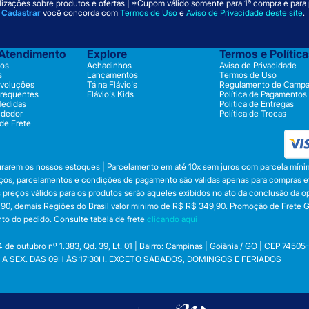
izações sobre produtos e ofertas | *Cupom válido somente para 1ª compra e para
m
Cadastrar
você concorda com
Termos de Uso
e
Aviso de Privacidade deste site
.
 Atendimento
Explore
Termos e Polític
os
Achadinhos
Aviso de Privacidade
s
Lançamentos
Termos de Uso
evoluções
Tá na Flávio's
Regulamento de Camp
Frequentes
Flávio's Kids
Política de Pagamentos
Medidas
Política de Entregas
ndedor
Política de Trocas
 de Frete
durarem os nossos estoques | Parcelamento em até 10x sem juros com parcela mínim
preços, parcelamentos e condições de pagamento são válidas apenas para compras efe
 Os preços válidos para os produtos serão aqueles exibidos no ato da conclusão da 
, demais Regiões do Brasil valor mínimo de R$ R$ 349,90. Promoção de Frete Gráti
to do pedido. Consulte tabela de frete
clicando aqui
utubro nº 1.383, Qd. 39, Lt. 01 | Bairro: Campinas | Goiânia / GO | CEP 74505
 SEG. A SEX. DAS 09H ÀS 17:30H. EXCETO SÁBADOS, DOMINGOS E FERIADOS