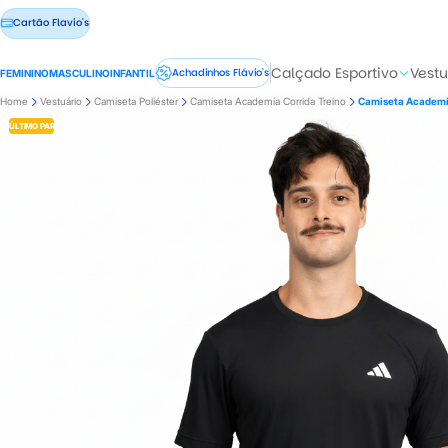
Cartão Flavio's
Calçado Esportivo
Vestu
Achadinhos Flávio's
FEMININO
MASCULINO
INFANTIL
Home
Vestuário
Camiseta Poliéster
Camiseta Academia Corrida Treino
Camiseta Academia
ÚLTIMO PAR