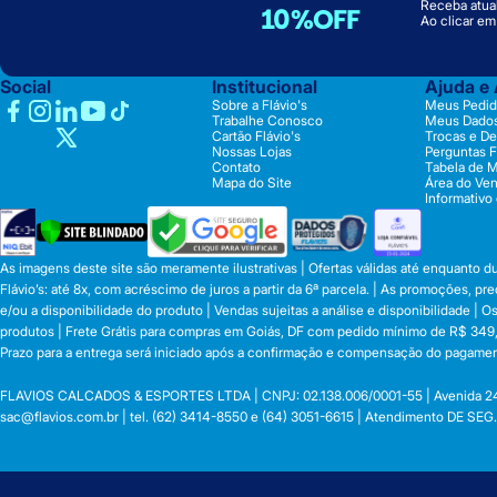
Receba atual
10%OFF
Ao clicar e
Social
Institucional
Ajuda e
Sobre a Flávio's
Meus Pedid
Trabalhe Conosco
Meus Dado
Cartão Flávio's
Trocas e D
Nossas Lojas
Perguntas 
Contato
Tabela de 
Mapa do Site
Área do Ve
Informativo
As imagens deste site são meramente ilustrativas | Ofertas válidas até enquanto 
Flávio’s: até 8x, com acréscimo de juros a partir da 6ª parcela. | As promoções, 
e/ou a disponibilidade do produto | Vendas sujeitas a análise e disponibilidade |
produtos | Frete Grátis para compras em Goiás, DF com pedido mínimo de R$ 349,90
Prazo para a entrega será iniciado após a confirmação e compensação do pagamen
FLAVIOS CALCADOS & ESPORTES LTDA | CNPJ: 02.138.006/0001-55 | Avenida 24 de o
sac@flavios.com.br
| tel. (62) 3414-8550 e (64) 3051-6615 | Atendimento DE