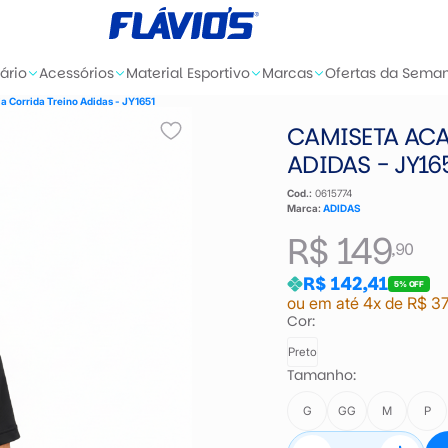
ário
Acessórios
Material Esportivo
Marcas
Ofertas da Sema
 Corrida Treino Adidas - JY1651
CAMISETA AC
ADIDAS - JY16
Cod.:
0615774
Marca:
ADIDAS
R$ 149
,90
R$ 142,41
5% OFF
ou em até 4x de R$ 37
Cor:
Preto
Tamanho:
G
GG
M
P