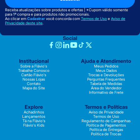
Receba atualizações sobre produtos e ofertas | *Cupom válido somente
para 1ª compra e para produtos não promocionais.
Ao clicar em
Cadastrar
você concorda com
Termos de Uso
e
Aviso de
Privacidade deste site
.
Social
Institucional
Ajuda e Atendimento
Sobre a Flávio's
Meus Pedidos
Trabalhe Conosco
Meus Dados
Cartão Flávio's
Trocas e Devoluções
Nossas Lojas
Perguntas Frequentes
Contato
Tabela de Medidas
Mapa do Site
Área do Vendedor
Informativo de Frete
Explore
Termos e Políticas
Achadinhos
Aviso de Privacidade
Lançamentos
Termos de Uso
Tá na Flávio's
Regulamento de Campanhas
Flávio's Kids
Política de Pagamentos
Política de Entregas
Política de Trocas