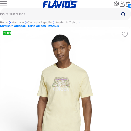
Home
Vestuário
Camiseta Algodão
Academia Treino
Camiseta Algodão Treino Adidas - IW2695
8% OFF