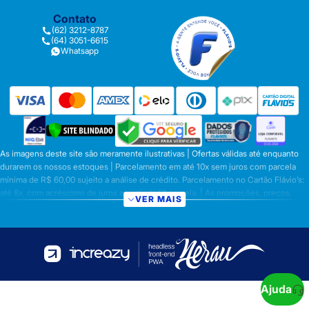
Contato
(62) 3212-8787
(64) 3051-6615
Whatsapp
As imagens deste site são meramente ilustrativas | Ofertas válidas até enquanto
durarem os nossos estoques | Parcelamento em até 10x sem juros com parcela
mínima de R$ 60,00 sujeito a análise de crédito. Parcelamento no Cartão Flávio’s:
até 8x, com acréscimo de juros a partir da 6ª parcela. | As promoções, preços,
VER MAIS
parcelamentos e condições de pagamento são válidas apenas para compras
efetuadas nesta loja virtual | A inclusão no carrinho não garante o preço e/ou a
disponibilidade do produto | Vendas sujeitas a análise e disponibilidade | Os
preços válidos para os produtos serão aqueles exibidos no ato da conclusão da
operação, conforme exibição, e desde que haja disponibilidade dos produtos |
Frete Grátis para compras em Goiás, DF com pedido mínimo de R$ 349,90,
demais Regiões do Brasil valor mínimo de R$ R$ 349,90. Promoção de Frete
Ajuda
Grátis só se aplica aos prazos fixos citado acima ou na tabela de frete. Prazo para a