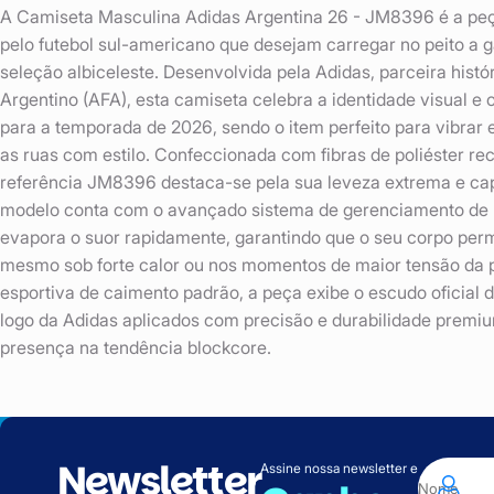
A Camiseta Masculina Adidas Argentina 26 - JM8396 é a peça
pelo futebol sul-americano que desejam carregar no peito a ga
seleção albiceleste. Desenvolvida pela Adidas, parceira hist
Argentino (AFA), esta camiseta celebra a identidade visual e 
para a temporada de 2026, sendo o item perfeito para vibrar
as ruas com estilo. Confeccionada com fibras de poliéster re
referência JM8396 destaca-se pela sua leveza extrema e ca
modelo conta com o avançado sistema de gerenciamento de 
evapora o suor rapidamente, garantindo que o seu corpo per
mesmo sob forte calor ou nos momentos de maior tensão da
esportiva de caimento padrão, a peça exibe o escudo oficial d
logo da Adidas aplicados com precisão e durabilidade premiu
presença na tendência blockcore.
Newsletter
Assine nossa newsletter e