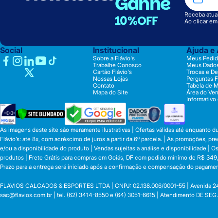
Ganhe
Receba atual
10%OFF
Ao clicar e
Social
Institucional
Ajuda e
Sobre a Flávio's
Meus Pedid
Trabalhe Conosco
Meus Dado
Cartão Flávio's
Trocas e D
Nossas Lojas
Perguntas 
Contato
Tabela de 
Mapa do Site
Área do Ve
Informativo
As imagens deste site são meramente ilustrativas | Ofertas válidas até enquanto 
Flávio’s: até 8x, com acréscimo de juros a partir da 6ª parcela. | As promoções, 
e/ou a disponibilidade do produto | Vendas sujeitas a análise e disponibilidade |
produtos | Frete Grátis para compras em Goiás, DF com pedido mínimo de R$ 349,90
Prazo para a entrega será iniciado após a confirmação e compensação do pagamen
FLAVIOS CALCADOS & ESPORTES LTDA | CNPJ: 02.138.006/0001-55 | Avenida 24 de o
sac@flavios.com.br
| tel. (62) 3414-8550 e (64) 3051-6615 | Atendimento DE