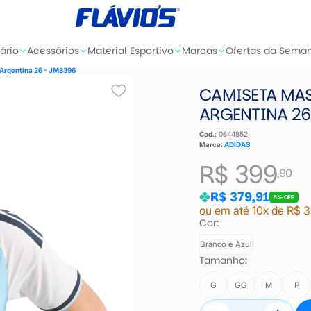
ário
Acessórios
Material Esportivo
Marcas
Ofertas da Sema
Argentina 26 - JM8396
CAMISETA MA
ARGENTINA 26
Cod.:
0644852
Marca:
ADIDAS
R$ 399
,90
R$ 379,91
5% OFF
ou em até 10x de R$ 
Cor:
Branco e Azul
Tamanho:
G
GG
M
P