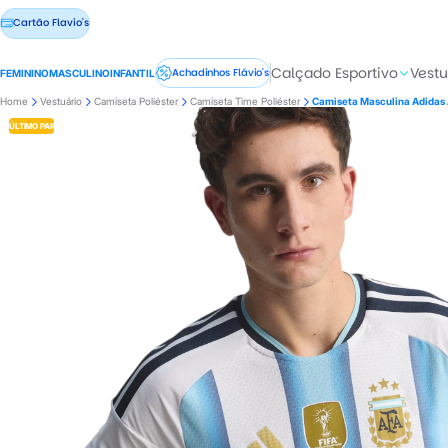
Cartão Flavio's
Calçado Esportivo
Vestu
Achadinhos Flávio's
FEMININO
MASCULINO
INFANTIL
Home
Vestuário
Camiseta Poliéster
Camiseta Time Poliéster
Camiseta Masculina Adidas 
ÚLTIMO PAR