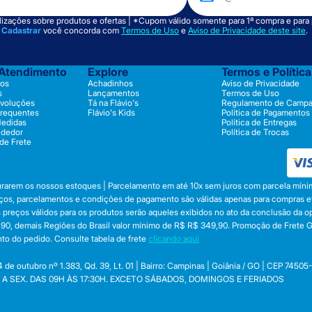
izações sobre produtos e ofertas | *Cupom válido somente para 1ª compra e para
m
Cadastrar
você concorda com
Termos de Uso
e
Aviso de Privacidade deste site
.
 Atendimento
Explore
Termos e Polític
os
Achadinhos
Aviso de Privacidade
s
Lançamentos
Termos de Uso
evoluções
Tá na Flávio's
Regulamento de Camp
Frequentes
Flávio's Kids
Política de Pagamentos
Medidas
Política de Entregas
ndedor
Política de Trocas
 de Frete
durarem os nossos estoques | Parcelamento em até 10x sem juros com parcela mínim
preços, parcelamentos e condições de pagamento são válidas apenas para compras efe
 Os preços válidos para os produtos serão aqueles exibidos no ato da conclusão da 
, demais Regiões do Brasil valor mínimo de R$ R$ 349,90. Promoção de Frete Gráti
to do pedido. Consulte tabela de frete
clicando aqui
utubro nº 1.383, Qd. 39, Lt. 01 | Bairro: Campinas | Goiânia / GO | CEP 74505
 SEG. A SEX. DAS 09H ÀS 17:30H. EXCETO SÁBADOS, DOMINGOS E FERIADOS