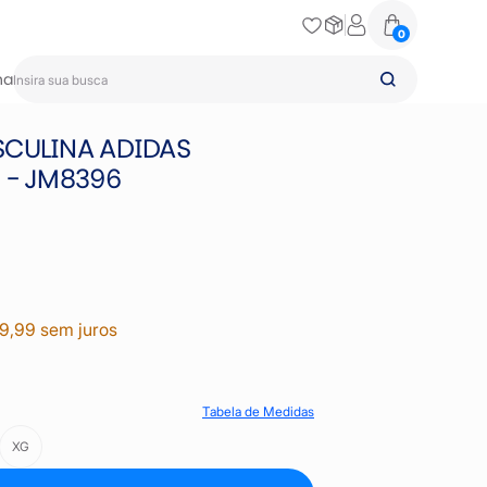
0
na
SCULINA ADIDAS
 - JM8396
39,99 sem juros
Tabela de Medidas
XG