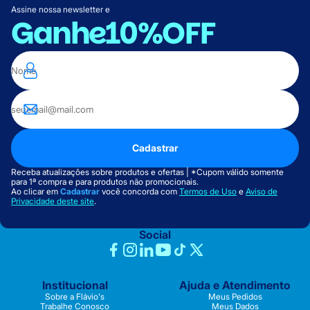
Assine nossa newsletter e
Ganhe
10%OFF
Cadastrar
Receba atualizações sobre produtos e ofertas | *Cupom válido somente
para 1ª compra e para produtos não promocionais.
Ao clicar em
Cadastrar
você concorda com
Termos de Uso
e
Aviso de
Privacidade deste site
.
Social
Institucional
Ajuda e Atendimento
Sobre a Flávio's
Meus Pedidos
Trabalhe Conosco
Meus Dados