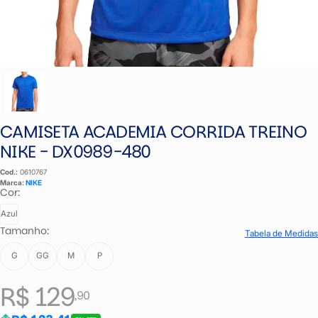
CAMISETA ACADEMIA CORRIDA TREINO
NIKE - DX0989-480
Cod.:
0610767
Marca:
NIKE
Cor:
Azul
Tamanho:
Tabela de Medidas
G
GG
M
P
R$ 129
,90