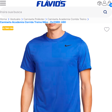
Home
Vestuário
Camiseta Poliéster
Camiseta Academia Corrida Treino
Camiseta Academia Corrida Treino Nike - Dx0989-480
ÚLTIMO PAR