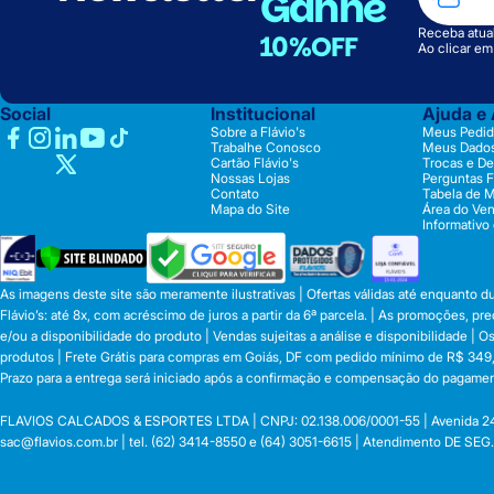
Ganhe
Receba atual
10%OFF
Ao clicar e
Social
Institucional
Ajuda e
Sobre a Flávio's
Meus Pedid
Trabalhe Conosco
Meus Dado
Cartão Flávio's
Trocas e D
Nossas Lojas
Perguntas 
Contato
Tabela de 
Mapa do Site
Área do Ve
Informativo
As imagens deste site são meramente ilustrativas | Ofertas válidas até enquanto 
Flávio’s: até 8x, com acréscimo de juros a partir da 6ª parcela. | As promoções, 
e/ou a disponibilidade do produto | Vendas sujeitas a análise e disponibilidade |
produtos | Frete Grátis para compras em Goiás, DF com pedido mínimo de R$ 349,90
Prazo para a entrega será iniciado após a confirmação e compensação do pagamen
FLAVIOS CALCADOS & ESPORTES LTDA | CNPJ: 02.138.006/0001-55 | Avenida 24 de o
sac@flavios.com.br
| tel. (62) 3414-8550 e (64) 3051-6615 | Atendimento DE