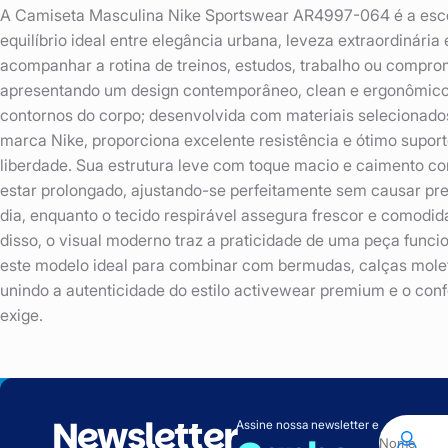
A Camiseta Masculina Nike Sportswear AR4997-064 é a esco
equilíbrio ideal entre elegância urbana, leveza extraordinária 
acompanhar a rotina de treinos, estudos, trabalho ou comprom
apresentando um design contemporâneo, clean e ergonômico
contornos do corpo; desenvolvida com materiais selecionado
marca Nike, proporciona excelente resistência e ótimo supor
liberdade. Sua estrutura leve com toque macio e caimento co
estar prolongado, ajustando-se perfeitamente sem causar pr
dia, enquanto o tecido respirável assegura frescor e comod
disso, o visual moderno traz a praticidade de uma peça funcio
este modelo ideal para combinar com bermudas, calças mole
unindo a autenticidade do estilo activewear premium e o conf
exige.
Newsletter
Assine nossa newsletter e