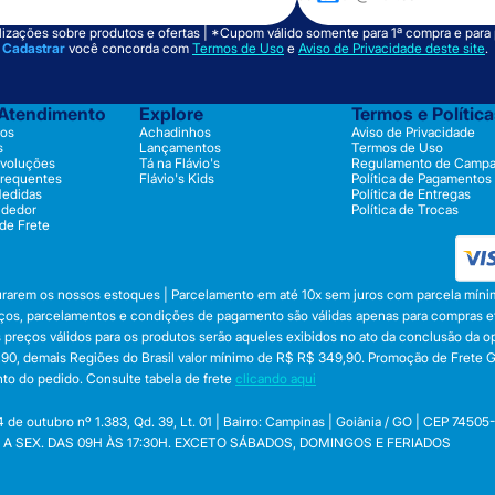
izações sobre produtos e ofertas | *Cupom válido somente para 1ª compra e para
m
Cadastrar
você concorda com
Termos de Uso
e
Aviso de Privacidade deste site
.
 Atendimento
Explore
Termos e Polític
os
Achadinhos
Aviso de Privacidade
s
Lançamentos
Termos de Uso
evoluções
Tá na Flávio's
Regulamento de Camp
Frequentes
Flávio's Kids
Política de Pagamentos
Medidas
Política de Entregas
ndedor
Política de Trocas
 de Frete
durarem os nossos estoques | Parcelamento em até 10x sem juros com parcela mínim
preços, parcelamentos e condições de pagamento são válidas apenas para compras efe
 Os preços válidos para os produtos serão aqueles exibidos no ato da conclusão da 
, demais Regiões do Brasil valor mínimo de R$ R$ 349,90. Promoção de Frete Gráti
to do pedido. Consulte tabela de frete
clicando aqui
utubro nº 1.383, Qd. 39, Lt. 01 | Bairro: Campinas | Goiânia / GO | CEP 74505
 SEG. A SEX. DAS 09H ÀS 17:30H. EXCETO SÁBADOS, DOMINGOS E FERIADOS