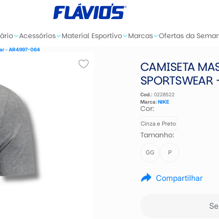
ário
Acessórios
Material Esportivo
Marcas
Ofertas da Sema
ear - AR4997-064
CAMISETA MAS
SPORTSWEAR 
Cod.:
0228522
Marca:
NIKE
Cor:
Cinza e Preto
Tamanho:
GG
P
Compartilhar
Se