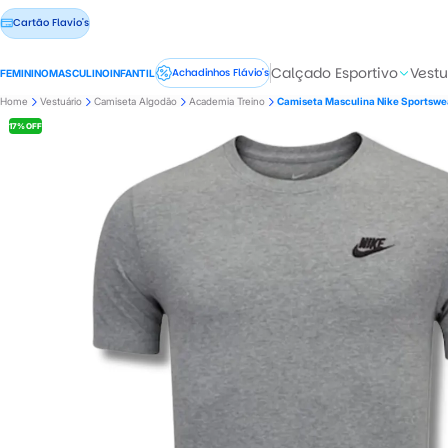
Cartão Flavio's
Calçado Esportivo
Vestu
Achadinhos Flávio's
FEMININO
MASCULINO
INFANTIL
Home
Vestuário
Camiseta Algodão
Academia Treino
Camiseta Masculina Nike Sportsw
17% OFF