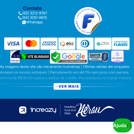
Contato
(62) 3212-8787
(64) 3051-6615
Whatsapp
As imagens deste site são meramente ilustrativas | Ofertas válidas até enquanto
durarem os nossos estoques | Parcelamento em até 10x sem juros com parcela
mínima de R$ 60,00 sujeito a análise de crédito. Parcelamento no Cartão Flávio’s:
até 8x, com acréscimo de juros a partir da 6ª parcela. | As promoções, preços,
VER MAIS
parcelamentos e condições de pagamento são válidas apenas para compras
efetuadas nesta loja virtual | A inclusão no carrinho não garante o preço e/ou a
disponibilidade do produto | Vendas sujeitas a análise e disponibilidade | Os
preços válidos para os produtos serão aqueles exibidos no ato da conclusão da
operação, conforme exibição, e desde que haja disponibilidade dos produtos |
Frete Grátis para compras em Goiás, DF com pedido mínimo de R$ 349,90,
demais Regiões do Brasil valor mínimo de R$ R$ 349,90. Promoção de Frete
Ajuda
Grátis só se aplica aos prazos fixos citado acima ou na tabela de frete. Prazo para a