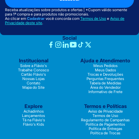
Receba atualizações sobre produtos e ofertas | *Cupom válido somente
para 1ª compra e para produtos não promocionais.
Ao clicar em
Cadastrar
você concorda com
Termos de Uso
e
Aviso de
Privacidade deste site
.
Social
Institucional
Ajuda e Atendimento
Sobre a Flávio's
Meus Pedidos
Trabalhe Conosco
Meus Dados
Cartão Flávio's
Trocas e Devoluções
Nossas Lojas
Perguntas Frequentes
Contato
Tabela de Medidas
Mapa do Site
Área do Vendedor
Informativo de Frete
Explore
Termos e Políticas
Achadinhos
Aviso de Privacidade
Lançamentos
Termos de Uso
Tá na Flávio's
Regulamento de Campanhas
Flávio's Kids
Política de Pagamentos
Política de Entregas
Política de Trocas