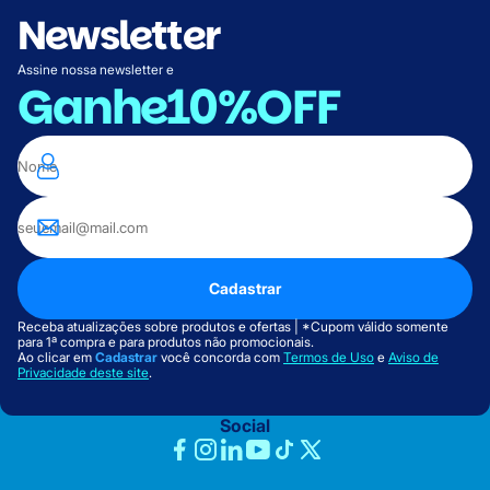
Newsletter
Assine nossa newsletter e
Ganhe
10%OFF
Cadastrar
Receba atualizações sobre produtos e ofertas | *Cupom válido somente
para 1ª compra e para produtos não promocionais.
Ao clicar em
Cadastrar
você concorda com
Termos de Uso
e
Aviso de
Privacidade deste site
.
Social