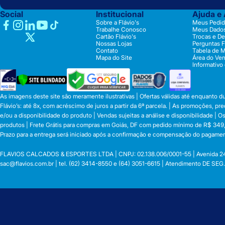
Social
Institucional
Ajuda e
Sobre a Flávio's
Meus Pedid
Trabalhe Conosco
Meus Dado
Cartão Flávio's
Trocas e D
Nossas Lojas
Perguntas 
Contato
Tabela de 
Mapa do Site
Área do Ve
Informativo
As imagens deste site são meramente ilustrativas | Ofertas válidas até enquanto 
Flávio’s: até 8x, com acréscimo de juros a partir da 6ª parcela. | As promoções, 
e/ou a disponibilidade do produto | Vendas sujeitas a análise e disponibilidade |
produtos | Frete Grátis para compras em Goiás, DF com pedido mínimo de R$ 349,90
Prazo para a entrega será iniciado após a confirmação e compensação do pagamen
FLAVIOS CALCADOS & ESPORTES LTDA | CNPJ: 02.138.006/0001-55 | Avenida 24 de o
sac@flavios.com.br
| tel. (62) 3414-8550 e (64) 3051-6615 | Atendimento DE