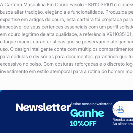
A Carteira Masculina Em Couro Fasolo - K911035101 é o aces
busca aliar tradição, elegância e funcionalidade. Produzida 
expertise em artigos de couro, esta carteira foi projetada pa
impecável de seus pertences essenciais com um perfil sofis
em couro legítimo de alta qualidade, a referência K91103510
e toque macio, características que se preservam e até ganh
uso. O design inteligente conta com múltiplos compartimento
para cédulas e divisórias para documentos, garantindo que tu
excessivo no bolso. Com costuras reforçadas e o discreto lo
investimento em estilo atemporal para a rotina do homem mo
Newsletter
Assine nossa newsletter e
Ganhe
Receba atual
10%OFF
Ao clicar e