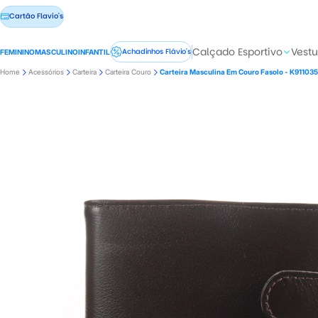
Cartão Flavio's
Calçado Esportivo
Vestu
Achadinhos Flávio's
FEMININO
MASCULINO
INFANTIL
Home
Acessórios
Carteira
Carteira Couro
Carteira Masculina Em Couro Fasolo - K911035