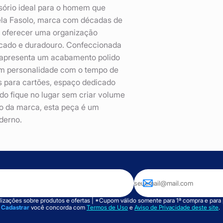
sório ideal para o homem que
pela Fasolo, marca com décadas de
ra oferecer uma organização
ticado e duradouro. Confeccionada
1 apresenta um acabamento polido
am personalidade com o tempo de
s para cartões, espaço dedicado
do fique no lugar sem criar volume
go da marca, esta peça é um
derno.
izações sobre produtos e ofertas | *Cupom válido somente para 1ª compra e para
m
Cadastrar
você concorda com
Termos de Uso
e
Aviso de Privacidade deste site
.