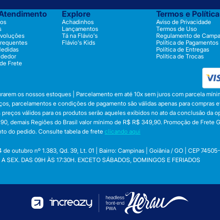
 Atendimento
Explore
Termos e Polític
os
Achadinhos
Aviso de Privacidade
s
Lançamentos
Termos de Uso
evoluções
Tá na Flávio's
Regulamento de Camp
Frequentes
Flávio's Kids
Política de Pagamentos
Medidas
Política de Entregas
ndedor
Política de Trocas
 de Frete
durarem os nossos estoques | Parcelamento em até 10x sem juros com parcela mínim
preços, parcelamentos e condições de pagamento são válidas apenas para compras efe
 Os preços válidos para os produtos serão aqueles exibidos no ato da conclusão da 
, demais Regiões do Brasil valor mínimo de R$ R$ 349,90. Promoção de Frete Gráti
to do pedido. Consulte tabela de frete
clicando aqui
utubro nº 1.383, Qd. 39, Lt. 01 | Bairro: Campinas | Goiânia / GO | CEP 74505
 SEG. A SEX. DAS 09H ÀS 17:30H. EXCETO SÁBADOS, DOMINGOS E FERIADOS