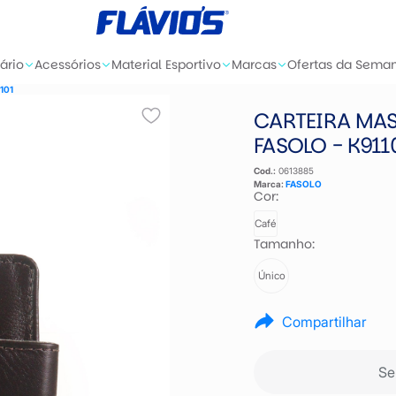
ário
Acessórios
Material Esportivo
Marcas
Ofertas da Sema
101
CARTEIRA MA
FASOLO - K911
Cod.:
0613885
Marca:
FASOLO
Cor:
Café
Tamanho:
Único
Compartilhar
Se