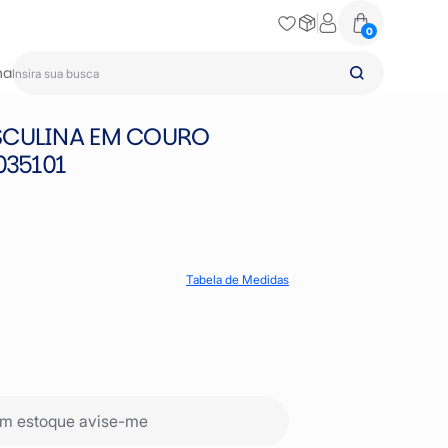
0
na
SCULINA EM COURO
035101
Tabela de Medidas
m estoque avise-me