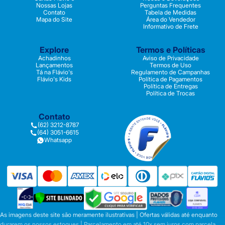
Nossas Lojas
Perguntas Frequentes
Contato
Tabela de Medidas
Mapa do Site
Área do Vendedor
Informativo de Frete
Explore
Termos e Políticas
Achadinhos
Aviso de Privacidade
Lançamentos
Termos de Uso
Tá na Flávio's
Regulamento de Campanhas
Flávio's Kids
Política de Pagamentos
Política de Entregas
Política de Trocas
Contato
(62) 3212-8787
(64) 3051-6615
Whatsapp
As imagens deste site são meramente ilustrativas | Ofertas válidas até enquanto
durarem os nossos estoques | Parcelamento em até 10x sem juros com parcela