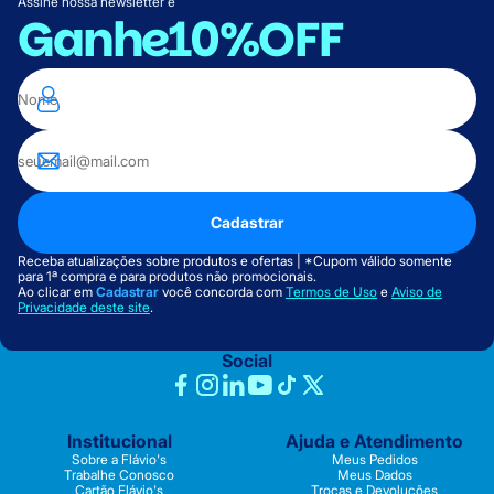
Assine nossa newsletter e
Ganhe
10%OFF
Cadastrar
Receba atualizações sobre produtos e ofertas | *Cupom válido somente
para 1ª compra e para produtos não promocionais.
Ao clicar em
Cadastrar
você concorda com
Termos de Uso
e
Aviso de
Privacidade deste site
.
Social
Institucional
Ajuda e Atendimento
Sobre a Flávio's
Meus Pedidos
Trabalhe Conosco
Meus Dados
Cartão Flávio's
Trocas e Devoluções