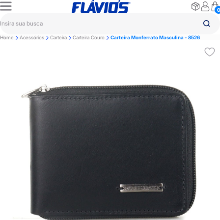
Home
Acessórios
Carteira
Carteira Couro
Carteira Monferrato Masculina - 8526