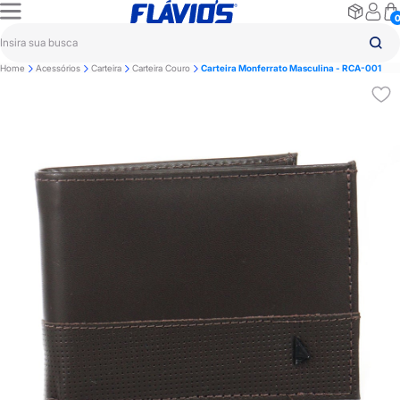
Home
Acessórios
Carteira
Carteira Couro
Carteira Monferrato Masculina - RCA-001