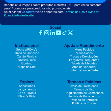
Receba atualizações sobre produtos e ofertas | *Cupom válido somente
para 1ª compra e para produtos não promocionais.
Ao clicar em
Cadastrar
você concorda com
Termos de Uso
e
Aviso de
Privacidade deste site
.
Social
Institucional
Ajuda e Atendimento
Sobre a Flávio's
Meus Pedidos
Trabalhe Conosco
Meus Dados
Cartão Flávio's
Trocas e Devoluções
Nossas Lojas
Perguntas Frequentes
Contato
Tabela de Medidas
Mapa do Site
Área do Vendedor
Informativo de Frete
Explore
Termos e Políticas
Achadinhos
Aviso de Privacidade
Lançamentos
Termos de Uso
Tá na Flávio's
Regulamento de Campanhas
Flávio's Kids
Política de Pagamentos
Política de Entregas
Política de Trocas