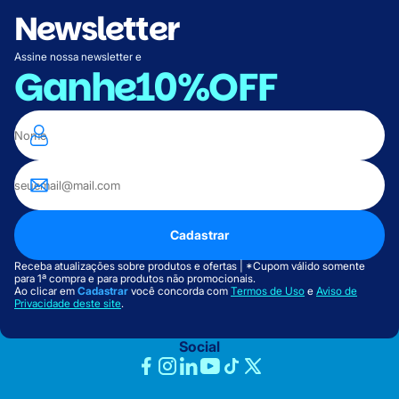
Newsletter
Assine nossa newsletter e
Ganhe
10%OFF
Cadastrar
Receba atualizações sobre produtos e ofertas | *Cupom válido somente
para 1ª compra e para produtos não promocionais.
Ao clicar em
Cadastrar
você concorda com
Termos de Uso
e
Aviso de
Privacidade deste site
.
Social