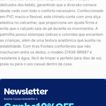
delicados dos bebês, garantindo que a diversão comece
desde cedo com todo o conforto necessário. Confeccionado
em PVC macio e flexível, este chinelo conta com uma alça
elástica no calcanhar, que proporciona um ajuste firme e
evita que o calçado saia do pé durante os movimentos. A
palmilha possui estampas lúdicas e coloridas que encantam
as crianças, além de uma textura anatômica que auxilia na
estabilidade. Com tiras frontais confortáveis que não
machucam entre os dedos, o modelo 27438-BR987 é
resistente à água, fácil de limpar e perfeito para dias de sol,
praia ou para o uso casual dentro de casa.
Newsletter
Assine nossa newsletter e