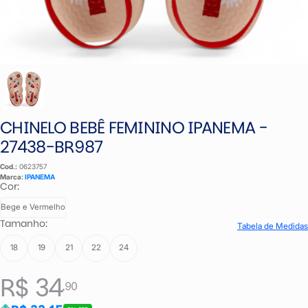
CHINELO BEBÊ FEMININO IPANEMA -
27438-BR987
Cod.:
0623757
Marca:
IPANEMA
Cor:
Bege e Vermelho
Tamanho:
Tabela de Medidas
18
19
21
22
24
R$ 34
,90