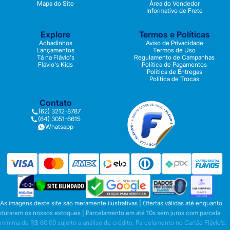
Mapa do Site
Área do Vendedor
Informativo de Frete
Explore
Termos e Políticas
Achadinhos
Aviso de Privacidade
Lançamentos
Termos de Uso
Tá na Flávio's
Regulamento de Campanhas
Flávio's Kids
Política de Pagamentos
Política de Entregas
Política de Trocas
Contato
(62) 3212-8787
(64) 3051-6615
Whatsapp
As imagens deste site são meramente ilustrativas | Ofertas válidas até enquanto
durarem os nossos estoques | Parcelamento em até 10x sem juros com parcela
mínima de R$ 60,00 sujeito a análise de crédito. Parcelamento no Cartão Flávio’s: