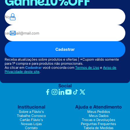
Ganhe
10%OFF
Cadastrar
Receba atualizações sobre produtos e ofertas | *Cupom válido somente
para 1ª compra e para produtos não promocionais.
Ao clicar em
Cadastrar
você concorda com
Termos de Uso
e
Aviso de
Privacidade deste site
.
Social
Institucional
Ajuda e Atendimento
Sobre a Flávio's
Meus Pedidos
Trabalhe Conosco
Meus Dados
Cartão Flávio's
Trocas e Devoluções
Nossas Lojas
Perguntas Frequentes
Contato
Tabela de Medidas