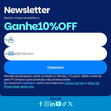
Newsletter
Assine nossa newsletter e
Ganhe
10%OFF
Cadastrar
Receba atualizações sobre produtos e ofertas | *Cupom válido somente
para 1ª compra e para produtos não promocionais.
Ao clicar em
Cadastrar
você concorda com
Termos de Uso
e
Aviso de
Privacidade deste site
.
Social