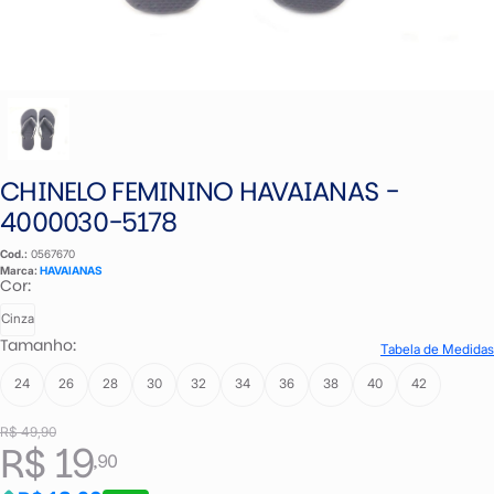
CHINELO FEMININO HAVAIANAS -
4000030-5178
Cod.:
0567670
Marca:
HAVAIANAS
Cor:
Cinza
Tamanho:
Tabela de Medidas
24
26
28
30
32
34
36
38
40
42
R$ 49,90
R$ 19
,90