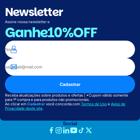
Newsletter
Assine nossa newsletter e
Ganhe
10%OFF
Cadastrar
Receba atualizações sobre produtos e ofertas | *Cupom válido somente
para 1ª compra e para produtos não promocionais.
Ao clicar em
Cadastrar
você concorda com
Termos de Uso
e
Aviso de
Privacidade deste site
.
Social