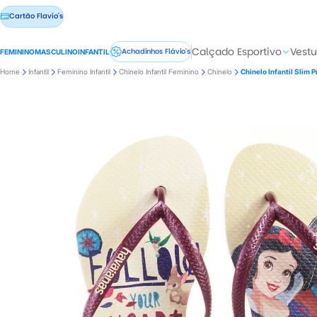
Cartão Flavio's
Calçado Esportivo
Vestu
Achadinhos Flávio's
FEMININO
MASCULINO
INFANTIL
Home
Infantil
Feminino Infantil
Chinelo Infantil Feminino
Chinelo
Chinelo Infantil Slim