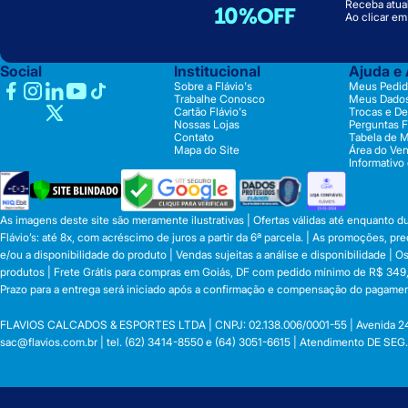
Receba atual
10%OFF
Ao clicar e
Social
Institucional
Ajuda e
Sobre a Flávio's
Meus Pedid
Trabalhe Conosco
Meus Dado
Cartão Flávio's
Trocas e D
Nossas Lojas
Perguntas 
Contato
Tabela de 
Mapa do Site
Área do Ve
Informativo
As imagens deste site são meramente ilustrativas | Ofertas válidas até enquanto 
Flávio’s: até 8x, com acréscimo de juros a partir da 6ª parcela. | As promoções, 
e/ou a disponibilidade do produto | Vendas sujeitas a análise e disponibilidade |
produtos | Frete Grátis para compras em Goiás, DF com pedido mínimo de R$ 349,90
Prazo para a entrega será iniciado após a confirmação e compensação do pagamen
FLAVIOS CALCADOS & ESPORTES LTDA | CNPJ: 02.138.006/0001-55 | Avenida 24 de o
sac@flavios.com.br
| tel. (62) 3414-8550 e (64) 3051-6615 | Atendimento DE