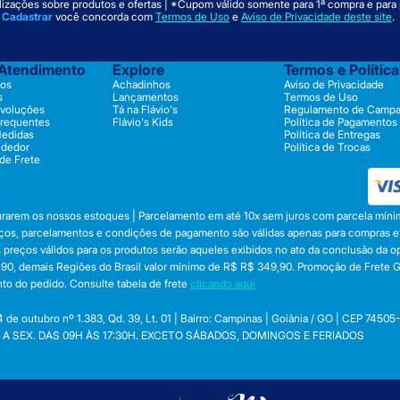
izações sobre produtos e ofertas | *Cupom válido somente para 1ª compra e para
m
Cadastrar
você concorda com
Termos de Uso
e
Aviso de Privacidade deste site
.
 Atendimento
Explore
Termos e Polític
os
Achadinhos
Aviso de Privacidade
s
Lançamentos
Termos de Uso
evoluções
Tá na Flávio's
Regulamento de Camp
Frequentes
Flávio's Kids
Política de Pagamentos
Medidas
Política de Entregas
ndedor
Política de Trocas
 de Frete
durarem os nossos estoques | Parcelamento em até 10x sem juros com parcela mínim
preços, parcelamentos e condições de pagamento são válidas apenas para compras efe
 Os preços válidos para os produtos serão aqueles exibidos no ato da conclusão da 
, demais Regiões do Brasil valor mínimo de R$ R$ 349,90. Promoção de Frete Gráti
to do pedido. Consulte tabela de frete
clicando aqui
utubro nº 1.383, Qd. 39, Lt. 01 | Bairro: Campinas | Goiânia / GO | CEP 74505
 SEG. A SEX. DAS 09H ÀS 17:30H. EXCETO SÁBADOS, DOMINGOS E FERIADOS