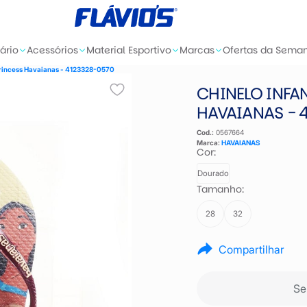
ário
Acessórios
Material Esportivo
Marcas
Ofertas da Sema
 Princess Havaianas - 4123328-0570
CHINELO INFAN
HAVAIANAS - 
Cod.:
0567664
Marca:
HAVAIANAS
Cor:
Dourado
Tamanho:
28
32
Compartilhar
Se