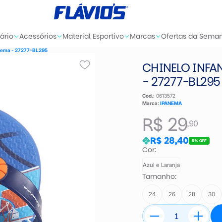
ário
Acessórios
Material Esportivo
Marcas
Ofertas da Sema
anema - 27277-BL295
CHINELO INFA
- 27277-BL295
Cod.:
0613572
Marca:
IPANEMA
R$ 29
,90
R$ 28,40
5% OFF
Cor:
Azul e Laranja
Tamanho:
24
26
28
30