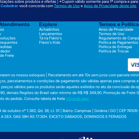
izações sobre produtos e ofertas | *Cupom válido somente para 1ª compra e para
m
Cadastrar
você concorda com
Termos de Uso
e
Aviso de Privacidade deste site
.
 Atendimento
Explore
Termos e Polític
os
Achadinhos
Aviso de Privacidade
s
Lançamentos
Termos de Uso
evoluções
Tá na Flávio's
Regulamento de Camp
Frequentes
Flávio's Kids
Política de Pagamentos
Medidas
Política de Entregas
ndedor
Política de Trocas
 de Frete
durarem os nossos estoques | Parcelamento em até 10x sem juros com parcela mínim
preços, parcelamentos e condições de pagamento são válidas apenas para compras efe
 Os preços válidos para os produtos serão aqueles exibidos no ato da conclusão da 
, demais Regiões do Brasil valor mínimo de R$ R$ 349,90. Promoção de Frete Gráti
to do pedido. Consulte tabela de frete
clicando aqui
utubro nº 1.383, Qd. 39, Lt. 01 | Bairro: Campinas | Goiânia / GO | CEP 74505
 SEG. A SEX. DAS 09H ÀS 17:30H. EXCETO SÁBADOS, DOMINGOS E FERIADOS