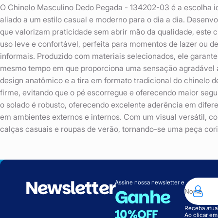
O Chinelo Masculino Dedo Pegada - 134202-03 é a escolha i
aliado a um estilo casual e moderno para o dia a dia. Desen
que valorizam praticidade sem abrir mão da qualidade, este 
uso leve e confortável, perfeita para momentos de lazer ou 
informais. Produzido com materiais selecionados, ele garante 
mesmo tempo em que proporciona uma sensação agradável ao
design anatômico e a tira em formato tradicional do chinelo
firme, evitando que o pé escorregue e oferecendo maior seg
o solado é robusto, oferecendo excelente aderência em diferen
em ambientes externos e internos. Com um visual versátil, 
calças casuais e roupas de verão, tornando-se uma peça cor
Newsletter
Assine nossa newsletter e
Ganhe
Receba atual
10%OFF
Ao clicar e