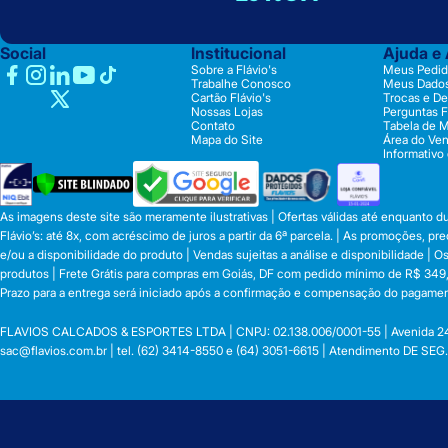
Social
Institucional
Ajuda e
Sobre a Flávio's
Meus Pedid
Trabalhe Conosco
Meus Dado
Cartão Flávio's
Trocas e D
Nossas Lojas
Perguntas 
Contato
Tabela de 
Mapa do Site
Área do Ve
Informativo
As imagens deste site são meramente ilustrativas | Ofertas válidas até enquanto 
Flávio’s: até 8x, com acréscimo de juros a partir da 6ª parcela. | As promoções, 
e/ou a disponibilidade do produto | Vendas sujeitas a análise e disponibilidade |
produtos | Frete Grátis para compras em Goiás, DF com pedido mínimo de R$ 349,90
Prazo para a entrega será iniciado após a confirmação e compensação do pagamen
FLAVIOS CALCADOS & ESPORTES LTDA | CNPJ: 02.138.006/0001-55 | Avenida 24 de o
sac@flavios.com.br
| tel. (62) 3414-8550 e (64) 3051-6615 | Atendimento DE