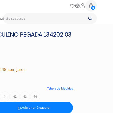
0
na
ULINO PEGADA 134202 03
2,48 sem juros
Tabela de Medidas
41
42
43
44
Adicionar à sacola