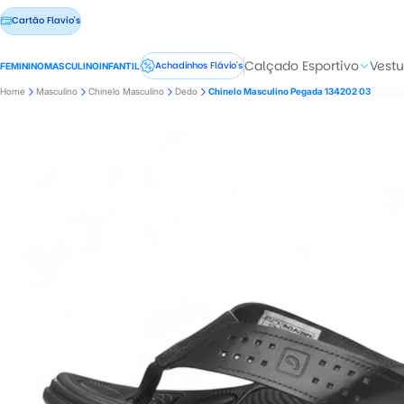
Cartão Flavio's
Calçado Esportivo
Vestu
Achadinhos Flávio's
FEMININO
MASCULINO
INFANTIL
Home
Masculino
Chinelo Masculino
Dedo
Chinelo Masculino Pegada 134202 03