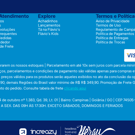
 Atendimento
Explore
Termos e Polític
os
Achadinhos
Aviso de Privacidade
s
Lançamentos
Termos de Uso
evoluções
Tá na Flávio's
Regulamento de Camp
Frequentes
Flávio's Kids
Política de Pagamentos
Medidas
Política de Entregas
ndedor
Política de Trocas
 de Frete
durarem os nossos estoques | Parcelamento em até 10x sem juros com parcela mínim
preços, parcelamentos e condições de pagamento são válidas apenas para compras efe
 Os preços válidos para os produtos serão aqueles exibidos no ato da conclusão da 
, demais Regiões do Brasil valor mínimo de R$ R$ 349,90. Promoção de Frete Gráti
to do pedido. Consulte tabela de frete
clicando aqui
utubro nº 1.383, Qd. 39, Lt. 01 | Bairro: Campinas | Goiânia / GO | CEP 74505
 SEG. A SEX. DAS 09H ÀS 17:30H. EXCETO SÁBADOS, DOMINGOS E FERIADOS