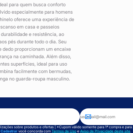
deal para quem busca conforto
volvido especialmente para homens
chinelo oferece uma experiência de
descanso em casa e passeios
durabilidade e resistência, ao
s pés durante todo o dia. Seu
 de dedo proporcionam um encaixe
urança na caminhada. Além disso,
tes superfícies, ideal para uso
combina facilmente com bermudas,
inga no guarda-roupa masculino.
izações sobre produtos e ofertas | *Cupom válido somente para 1ª compra e para
m
Cadastrar
você concorda com
Termos de Uso
e
Aviso de Privacidade deste site
.