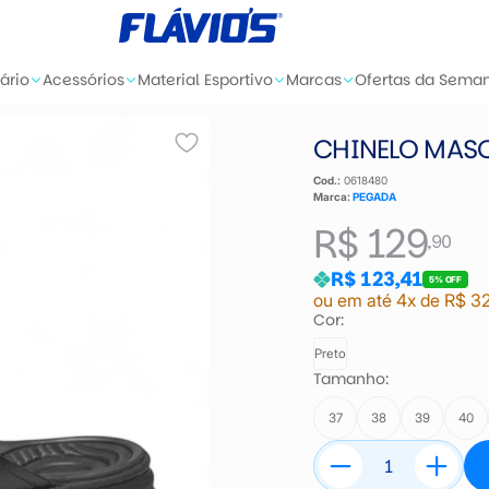
ário
Acessórios
Material Esportivo
Marcas
Ofertas da Sema
CHINELO MASC
Cod.:
0618480
Marca:
PEGADA
R$ 129
,90
R$ 123,41
5% OFF
ou em até 4x de R$ 3
Cor:
Preto
Tamanho:
37
38
39
40