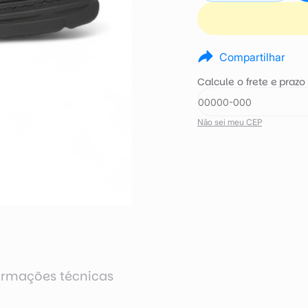
Compartilhar
Calcule o frete e prazo
Não sei meu CEP
ormações técnicas