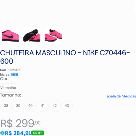
CHUTEIRA MASCULINO - NIKE CZ0446-
600
Cod.:
0621377
Marca:
NIKE
Cor:
Vermelho
Tamanho:
Tabela de Medidas
38
39
40
41
42
43
R$ 299
,90
R$ 284,91
5% OFF