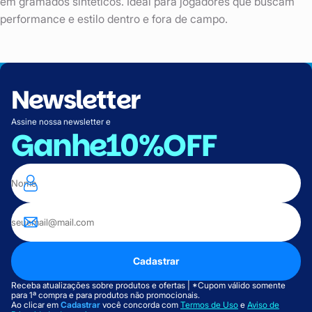
em gramados sintéticos. Ideal para jogadores que buscam
performance e estilo dentro e fora de campo.
Newsletter
Assine nossa newsletter e
Ganhe
10%OFF
Cadastrar
Receba atualizações sobre produtos e ofertas | *Cupom válido somente
para 1ª compra e para produtos não promocionais.
Ao clicar em
Cadastrar
você concorda com
Termos de Uso
e
Aviso de