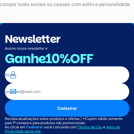
compor looks sociais ou casuais com estilo e personalidade.
Newsletter
Assine nossa newsletter e
Ganhe
10%OFF
Cadastrar
Receba atualizações sobre produtos e ofertas | *Cupom válido somente
para 1ª compra e para produtos não promocionais.
Ao clicar em
Cadastrar
você concorda com
Termos de Uso
e
Aviso de
Privacidade deste site
.