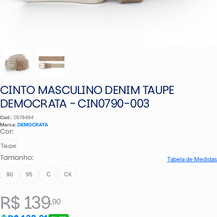
CINTO MASCULINO DENIM TAUPE
DEMOCRATA - CIN0790-003
Cod.:
0578494
Marca:
DEMOCRATA
Cor:
Taupe
Tamanho:
Tabela de Medidas
90
95
C
CX
R$ 139
,90